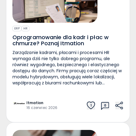
ERP
HR
Oprogramowanie dla kadr i płac w
chmurze? Poznaj Itmation
Zarządzanie kadrami, płacami i procesami HR
wymaga dziś nie tylko dobrego programu, ale
również wygodnego, bezpiecznego i elastycznego
dostępu do danych. Firmy pracują coraz częściej w
modelu hybrydowym, obsługują wiele lokalizacji,
współpracują z biurami rachunkowymi lub
zewnętrznymi specjalistami, a jednocześnie muszą
dbać o zgodność z przepisami i ochronę danych
pracowników. Dlatego coraz więcej organizacji
Itmation
1
0
decyduje się przenieść swoje oprogramowanie dla
16 czerwiec 2026
kadr i płac do chmury. Dzięki Itmation możesz
korzystać ze sprawdzonego systemu ERP, HR lub
kadrowo-płacowego w nowoczesnym środowisku
chmurowym – bez rezygnowania z programu, który