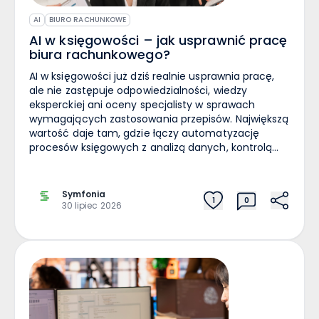
AI
BIURO RACHUNKOWE
AI w księgowości – jak usprawnić pracę
biura rachunkowego?
AI w księgowości już dziś realnie usprawnia pracę, ale nie zastępuje odpowiedzialności, wiedzy eksperckiej ani oceny specjalisty w sprawach wymagających zastosowania przepisów. Największą wartość daje tam, gdzie łączy automatyzację procesów księgowych z analizą danych, kontrolą dokumentów i sprawniejszą komunikacją z klientami. AI w księgowości w praktyce Sztuczna inteligencja w branży księgowości nie jest już tylko modnym hasłem. Dla biur rachunkowych i działów finansowych oznacza przede wszystkim szybsze przetwarzanie dokumentów, wsparcie analiz, lepszą organizację pracy i większą efektywność na co dzień. W praktyce wykorzystanie AI ma sens wtedy, gdy skraca czas realizacji powtarzalnych zadań i poprawia jakość danych, a nie wtedy, gdy działa obok systemu i nie wpływa na procesy. Czym różni się AI od OCR i RPA? W dyskusji o automatyzacji łatwo wrzucić do jednego worka OCR, robotic process automation i sztuczną inteligencję, choć każde z tych rozwiązań służy do czegoś innego. OCR odczytuje treść dokumentów, na przykład faktur. RPA wykonuje z góry zaplanowane czynności według procedur, na przykład przenosi dane między systemami albo uruchamia określone działania po spełnieniu warunku. AI idzie krok dalej, bo potrafi rozpoznawać wzorce, wspierać klasyfikację dokumentów, sugerować sposób księgowania, generować raporty i przygotowywać materiał do dalszej oceny przez specjalistę. Dlatego AI w księgowości nie sprowadza się do prostego przepisywania danych. Jej zastosowanie obejmuje także analizę, przewidywanie i wspieranie decyzji operacyjnych na podstawie dużych zbiorów informacji. Jak działa AI w pracy księgowych? AI działa tam, gdzie otrzymuje dane wejściowe, porównuje je z wcześniejszymi wzorcami, regułami lub modelem uczenia maszynowego i przygotowuje wynik: rekomendację, klasyfikację, wykrycie odchylenia, projekt odpowiedzi albo raport. W pracy księgowych może to oznaczać podpowiedź, czy dokument ma komplet danych, czy płatności zgadzają się z fakturami albo czy dany wydatek wymaga dodatkowej kontroli. Im lepsza jakość danych i im lepsza integracja AI z procesami księgowymi, tym większa szansa, że narzędzie rzeczywiście usprawni pracę, zamiast tworzyć dodatkowy etap weryfikacji. Gdzie AI daje największą wartość w księgowości? Największe korzyści zwykle nie pojawiają się w najbardziej spektakularnych wdrożeniach, ale w dobrze uporządkowanej codziennej pracy. To właśnie tam sztuczna inteligencja pomaga odzyskać czas, ograniczyć ręczne księgowanie i uporządkować komunikację z klientami. Faktury, dokumenty i księgowanie To dziś jeden z najbardziej praktycznych obszarów zastosowania. Narzędzia AI mogą wspierać odczyt faktur, rozpoznawanie pól, przypisywanie dokumentów do właściwych spraw, wstępne kategoryzowanie kosztów i przygotowanie danych do zaksięgowania. W połączeniu z elektronicznym obiegiem dokumentów i systemami księgowymi skraca to czas pracy nad pojedynczym dokumentem oraz zmniejsza liczbę prostych pomyłek. Dla biur rachunkowych ma to szczególne znaczenie przy dużej skali obsługi klientów. Gdy dokumenty spływają z wielu kanałów, automatyzacja procesów księgowych pozwala ograniczyć ręczne sortowanie, pilnowanie braków i wysyłanie powtarzalnych przypomnień. Analizy danych, raporty i ocena wyników AI jest przydatna nie tylko przy wprowadzaniu danych. Coraz częściej wspiera analizy danych, generowanie raportów i wykrywanie mniej oczywistych odchyleń. Może szybciej wychwycić zmianę struktury kosztów, nietypowy wzrost wydatków w określonej kategorii albo różnice między bieżącym okresem a wcześniejszym. To ważna zmiana dla branży księgowej, bo rośnie znaczenie pracy doradczej. Klienci oczekują dziś nie tylko poprawnego zaksięgowania dokumentów, ale też krótkiego i zrozumiałego omówienia danych: co się zmieniło, gdzie rośnie ryzyko i jakie decyzje warto rozważyć. Komunikacja z klientami i organizacja pracy Asystenci AI coraz częściej wspierają także komunikację. Mogą przygotowywać robocze odpowiedzi na powtarzalne pytania klientów, przypominać o brakujących dokumentach, porządkować zgłoszenia i podsumowywać ustalenia. W biurach rachunkowych to realna oszczędność czasu, zwłaszcza w okresach spiętrzenia pracy. Nie chodzi jednak o pełne oddanie komunikacji maszynie. W sprawach standardowych AI może odciążyć zespół, ale w tematach związanych z przepisami podatkowymi, wyjątkami, ryzykiem i odpowiedzialnością rola specjalistów nadal pozostaje kluczowa. Czy AI zastąpi księgowych? To pytanie wraca regularnie, bo rozwój technologii budzi jednocześnie ciekawość i obawy. W praktyce trafniejsze jest inne: które zadania przejmie AI, a które staną się jeszcze ważniejsze po jej wdrożeniu? Które zadania przejmie automatyzacja? Najbardziej podatne na automatyzację są zadania powtarzalne, oparte na jasnych regułach i dużej liczbie podobnych operacji. Dotyczy to między innymi wstępnej obróbki faktur, kompletowania dokumentów, podstawowej kontroli zgodności danych, generowania zestawień i części raportów. To oznacza, że pracę księgowych zmienią przede wszystkim narzędzia do automatyzacji, a nie jednorazowa rewolucja. W wielu organizacjach zniknie część ręcznych czynności, ale nie zniknie potrzeba kontroli, oceny i wiedzy eksperckiej. Co pozostanie po stronie księgowych? Po stronie księgowych pozostają strategiczne aspekty pracy: ocena danych, ocena skutków decyzji, dobór właściwego podejścia do klienta, kontrola zgodności, reagowanie na wyjątki i odpowiedzialność za końcowy efekt. AI może podpowiadać rozwiązania i przygotowywać materiał do oceny, ale nie przejmuje odpowiedzialności prawnej ani zawodowej. Dlatego stwierdzenie, że AI zastąpi księgowych, jest zbyt dużym uproszczeniem. Bardziej prawdopodobny jest scenariusz, w którym księgowi pracują inaczej: mniej czasu poświęcają na ręczne czynności, a więcej na analizę, relacje z klientami, kontrolę ryzyka i podejmowanie decyzji biznesowych. Przykład 1. Biuro rachunkowe obsługujące kilkudziesięciu klientów usługowych co miesiąc otrzymywało faktury trzema kanałami: mailem, przez komunikatory i w papierze. Po uporządkowaniu obiegu dokumentów i integracji AI z systemem do rejestracji dokumentów zespół przestał ręcznie sortować pliki i pilnować braków w arkuszu. Księgowe odzyskały czas na kontrolę wyjątków i kontakt z klientami, którzy faktycznie wymagali wyjaśnienia. Przykład 2. W firmie handlowej AI zaczęła przygotowywać cykliczne raporty o opóźnionych płatnościach i zmianach marży. Sam raport nie rozwiązał problemu, ale skrócił drogę do decyzji, bo dział finansowy szybciej widział, których klientów trzeba objąć dodatkową kontrolą i gdzie potrzebna jest rozmowa o warunkach współpracy. Jak bezpiecznie wdrażać AI? Najwięcej problemów nie wynika dziś z samej technologii, ale z chaotycznego wdrożenia. Jeśli firma lub biuro rachunkowe uruchamia narzędzia AI bez zasad, kontroli dostępu i podziału odpowiedzialności, ryzyko szybko rośnie. Dane, bezpieczeństwo i zgodność W księgowości AI niemal zawsze pracuje na danych wrażliwych biznesowo, a często także na danych osobowych. Dlatego bezpieczeństwo nie może być dodatkiem do projektu. Trzeba ustalić, jakie dokumenty wolno przekazywać do danego rozwiązania, czy dane są wykorzystywane do dalszego trenowania modelu, gdzie są przetwarzane i kto ma do nich dostęp. To szczególnie ważne przy korzystaniu z publicznych narzędzi AI. Nawet jeśli dostawca deklaruje wysoki poziom zabezpieczeń, biuro rachunkowe albo firma powinny ocenić zgodność sposobu przetwarzania danych z zasadami RODO, w tym z zasadą legalności, minimalizacji danych i ograniczenia celu. W praktyce oznacza to konieczność sprawdzenia warunków usługi, zakresu powierzanych danych i wewnętrznych procedur, zanim narzędzie zostanie dopuszczone do pracy na dokumentach klientów. Kontrola człowieka, szkolenia i procedury W obszarze księgowości nie wystarczy, że system przez większość czasu generuje poprawne wyniki. Potrzebna jest możliwość sprawdzenia, skąd wzięła się rekomendacja, kto zatwierdza efekt i kiedy człowiek ma obowiązek wejść w proces. Dotyczy to zwłaszcza analizy danych, odpowiedzi dla klientów i działań opartych na przepisach podatkowych. Do tego dochodzą szkolenia. Art. 4 AI Act nakłada obowiązek podejmowania działań na rzecz odpowiedniego poziomu kompetencji w zakresie AI na dostawców i podmioty stosujące systemy AI, z uwzględnieniem ich roli, kontekstu użycia oraz osób, których system może dotyczyć. Przepisy te stosuje się od 2 lutego 2025 r. W praktyce oznacza to, że pracownicy powinni rozumieć nie tylko funkcje narzędzia, ale także jego ograniczenia, ryzyka i zasady kontroli. Integracja AI z systemami księgowymi Największy sens biznesowy ma integracja AI z istniejącymi rozwiązaniami: obiegiem dokumentów, workflow, systemami księgowymi, repozytoriami plików i narzędziami do komunikacji. Bez tego AI bywa tylko dodatkowym oknem, do którego trzeba ręcznie przeklejać dane. Właśnie tu nowoczesne rozwiązania dla biur rachunkowych zyskują znaczenie. Jeśli system porządkuje dokumenty klientów, wspiera komunikację, skraca drogę od dokumentu do zaksięgowania i pozwala zachować kontrolę nad procedurami, wtedy technologia przekłada się na realny wzrost efektywności. W ten kierunek naturalnie wpisuje się Symfonia eBiuro dla biur rachunkowych: nie jako samodzielny silnik AI, ale jako środowisko, w którym cyfryzacja, automatyzacja i uporządkowana współpraca z klientami dają praktyczny efekt. Przyszłość AI w księgowości Przyszłość branży księgowej nie polega na całkowitym zastąpieniu ekspertów przez algorytmy. Bardziej prawdopodobny jest model, w którym AI przejmuje część zadań operacyjnych, a rola księgowych przesuwa się w stronę kontroli, oceny, doradztwa i wspierania przedsiębiorców w podejmowaniu lepszych decyzji. To oznacza także zmianę oczekiwań wobec zespołów. Rośnie znaczenie umiejętności analizy, zadawania właściwych pytań narzędziom AI, oceny jak
Symfonia
1
0
30 lipiec 2026