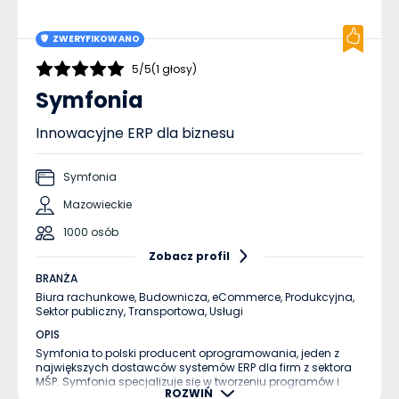
ZWERYFIKOWANO
5/5
(1 głosy)
Symfonia
Innowacyjne ERP dla biznesu
Symfonia
Mazowieckie
1000 osób
Zobacz profil
BRANŻA
Biura rachunkowe,
Budownicza,
eCommerce,
Produkcyjna,
Sektor publiczny,
Transportowa,
Usługi
OPIS
Symfonia to polski producent oprogramowania, jeden z
największych dostawców systemów ERP dla firm z sektora
MŚP. Symfonia specjalizuje się w tworzeniu programów i
ROZWIŃ
aplikacji, w tym chmurowych, przeznaczonych do obsługi i