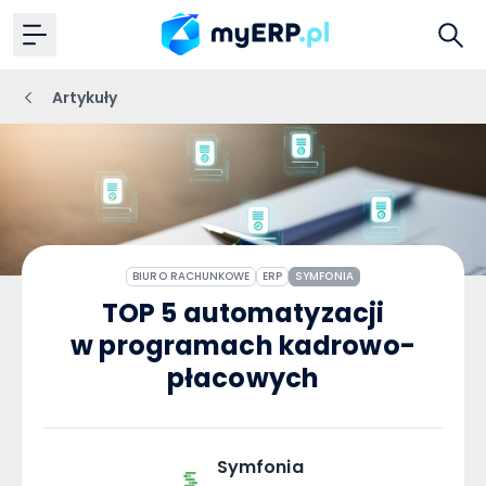
Artykuły
BIURO RACHUNKOWE
ERP
SYMFONIA
TOP 5 automatyzacji
w programach kadrowo-
płacowych
Symfonia