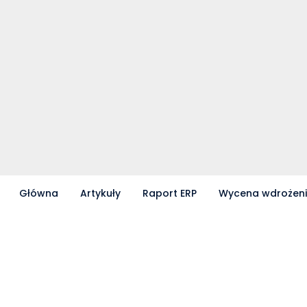
Główna
Artykuły
Raport ERP
Wycena wdrożen
Partnerzy współpracujący