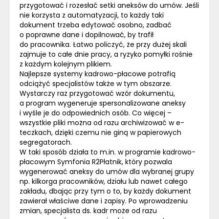
przygotować i rozesłać setki aneksów do umów. Jeśli
nie korzysta z automatyzacji, to każdy taki
dokument trzeba edytować osobno, zadbać
o poprawne dane i dopilnować, by trafił
do pracownika. Łatwo policzyć, że przy dużej skali
zajmuje to całe dnie pracy, a ryzyko pomyłki rośnie
z każdym kolejnym plikiem.
Najlepsze systemy kadrowo-płacowe potrafią
odciążyć specjalistów także w tym obszarze.
Wystarczy raz przygotować wzór dokumentu,
a program wygeneruje spersonalizowane aneksy
i wyśle je do odpowiednich osób. Co więcej –
wszystkie pliki można od razu archiwizować w e-
teczkach, dzięki czemu nie giną w papierowych
segregatorach.
W taki sposób działa to m.in. w programie kadrowo-
płacowym Symfonia R2Płatnik, który pozwala
wygenerować aneksy do umów dla wybranej grupy
np. kilkorga pracowników, działu lub nawet całego
zakładu, dbając przy tym o to, by każdy dokument
zawierał właściwe dane i zapisy. Po wprowadzeniu
zmian, specjalista ds. kadr może od razu