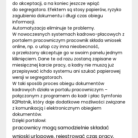
do akceptacji, a na koniec jeszcze wpiąć
do segregatora. Efektem są stosy papierów, ryzyko
zagubienia dokumentu i długi czas obiegu
informacji.
Automatyzacja eliminuje te problemy.
W nowoczesnych systemach kadrowo-płacowych z
portalem pracowniczym pracownik składa wniosek
online, np. o urlop czy inna nieobecność,
a przełożony akceptuje go w swoim panelu jednym
kliknięciem. Dane te od razu zostaną zapisane w
miesięcznej karcie pracy, a kadry nie muszą już
przepisywać ichdo systemu ani szukać papierowej
wersji w segregatorach.
W taki sposób proces obiegu dokumentów
kadrowych działa w portalu pracowniczym –
połączonym z
programem do kadr i płac
Symfonia
R2Płatnik
, który daje dodatkowe możliwości związane
z komunikacją i elektronicznym obiegiem
dokumentów.
Dzięki portalowi:
pracownicy
mogą samodzielnie składać
wnioski urlopowe, rejestrować czas pracy,