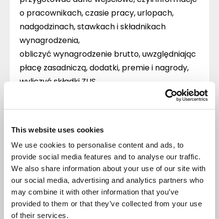
o pracownikach, czasie pracy, urlopach,
nadgodzinach, stawkach i składnikach
wynagrodzenia,
obliczyć wynagrodzenie brutto, uwzględniając
płacę zasadniczą, dodatki, premie i nagrody,
wyliczyć składki ZUS,
obliczyć składkę zdrowotną,
wyliczyć zaliczkę na podatek dochodowy,
uwzględnić inne potrącenia – np. komornicze,
This website uses cookies
pożyczki z ZFŚS, składki związkowe,
We use cookies to personalise content and ads, to
przygotować listy płac i paski, deklaracje
provide social media features and to analyse our traffic.
do ZUS i urzędów skarbowych.
We also share information about your use of our site with
Zmieniają się tylko dane wejściowe, ale sam
our social media, advertising and analytics partners who
schemat pozostaje ten sam. To najlepszy sygnał,
may combine it with other information that you’ve
że
proces wyliczania wynagrodzeń świetnie nadaje
provided to them or that they’ve collected from your use
się do automatyzacji
.
Nowoczesne systemy kadrowo-płacowe, takie jak
of their services.