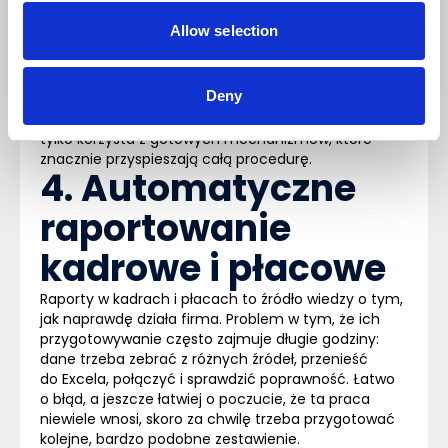
dodatkowe listy płac (np. dla nagród, premii
Allow selection
kwartalnych lub dodatkowego wynagrodzenia
rocznego.
Deny
Dzięki temu specjalista nie musi tworzyć list płac
pojedynczo i dodawać do nich pracowników,
tylko korzysta z gotowych mechanizmów, które
znacznie przyspieszają całą procedurę.
4. Automatyczne
raportowanie
kadrowe i płacowe
Raporty w kadrach i płacach to źródło wiedzy o tym,
jak naprawdę działa firma. Problem w tym, że ich
przygotowywanie często zajmuje długie godziny:
dane trzeba zebrać z różnych źródeł, przenieść
do Excela, połączyć i sprawdzić poprawność. Łatwo
o błąd, a jeszcze łatwiej o poczucie, że ta praca
niewiele wnosi, skoro za chwilę trzeba przygotować
kolejne, bardzo podobne zestawienie.