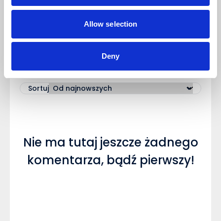
ERP w Polsce
, a obrany lata temu kierunek okazał się
strategicznie trafny – zarówno dla firmy, jak i jej
klientów.
Allow selection
Komentarze (0)
Deny
NAPISZ KOMENTARZ
Sortuj
Nie ma tutaj jeszcze żadnego
komentarza, bądź pierwszy!