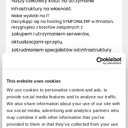
niższy całkowity koszt niż utrzymanie
infrastruktury na własność.
Niskie wydatki na IT
Decydując się na hosting SYMFONIA ERP w Itmation,
rezygnujesz z kosztów związanych z:
zakupem i utrzymaniem serwerów,
aktualizacjami sprzętu,
zatrudnianiem specjalistów od infrastruktury.
Wszystko to otrzymujesz w ramach jednej usługi –
wraz z profesjonalnym wsparciem technicznym.
O firmie Itmation
Wsparcie to
This website uses cookies
działanie, w którym
We use cookies to personalise content and ads, to
nie ma
provide social media features and to analyse our traffic.
We also share information about your use of our site with
przegranych
our social media, advertising and analytics partners who
may combine it with other information that you’ve
Itmation to firma, która wygrywa razem z klientami.
provided to them or that they’ve collected from your use
Dostarcza kompleksowe usługi chmurowe dla