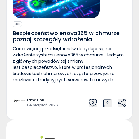
ERP
Bezpieczeństwo enova365 w chmurze –
poznaj szczegóły wdrożenia
Coraz więcej przedsiębiorstw decyduje się na
wdrożenie systemu enova365 w chmurze. Jednym
z głównych powodów tej zmiany
jest bezpieczeństwo, które w profesjonalnych
środowiskach chmurowych często przewyższa
możliwości tradycyjnych serwerów firmowych.
Wbrew obawom wielu przedsiębiorców to właśnie
nowoczesna infrastruktura chmurowa zapewnia
najwyższy poziom ochrony danych, ciągłość
Itmation
2
0
działania oraz możliwość szybkiego odzyskania
04 sierpień 2026
informacji w razie awarii. Jeśli planujesz wdrożenie
systemu ERP, warto wybrać doświadczonego
partnera. Itmation specjalizuje się we wdrożeniach
enova365 w chmurze, zapewniając kompleksową
migrację, konfigurację środowiska oraz wsparcie