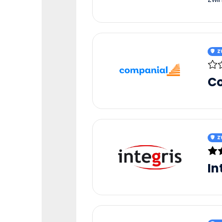
Z
C
Z
In