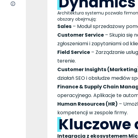
Dynamics
O nas
Architektura systemu pozwala firmom 
obszary obejmują:
Sales
– Moduł sprzedażowy pomag
Customer Service
– Skupia się 
zgłoszeniami i zapytaniami od kli
Field Service
– Zarządzanie usłu
terenie.
Customer Insights (Marketing
działań SEO i obsłudze mediów s
Finance & Supply Chain Manag
operacyjnego. Aplikacje te auto
Human Resources (HR)
– Umożli
kompetencji w zespole firmy.
Kluczowe 
Integracja z ekosystemem Mic