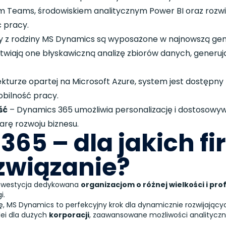
m Teams, środowiskiem analitycznym Power BI oraz rozw
 pracy.
 z rodziny MS Dynamics są wyposażone w najnowszą ge
wiają one błyskawiczną analizę zbiorów danych, generuj
itekturze opartej na Microsoft Azure, system jest dostępn
obilność pracy.
ść
– Dynamics 365 umożliwia personalizację i dostosowy
arę rozwoju biznesu.
65 – dla jakich fir
związanie?
inwestycja dedykowana
organizacjom o różnej wielkości i prof
i.
, MS Dynamics to perfekcyjny krok dla dynamicznie rozwijający
lei dla dużych
korporacji
, zaawansowane możliwości analityczne