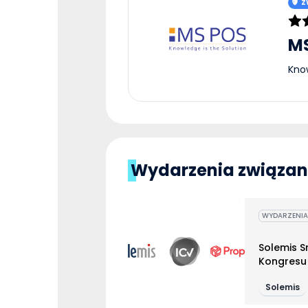
Z
M
Know
Wydarzenia związane
WYDARZENIA
Solemis S
Kongresu 
spotkania
Solemis