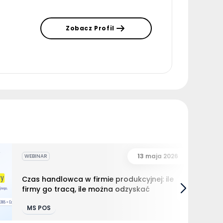
Zobacz Profil
13 maja 2026
WEBINAR
Czas handlowca w firmie produkcyjnej: ile
firmy go tracą, ile można odzyskać
MS POS