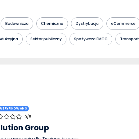
Budownicza
Chemiczna
Dystrybucja
eCommerce
odukcyjna
Sektor publiczny
Spożywcza FMCG
Transpor
WERYFIKOWANO
0/5
lution Group
nne rozwiązania dla Twojego biznesu