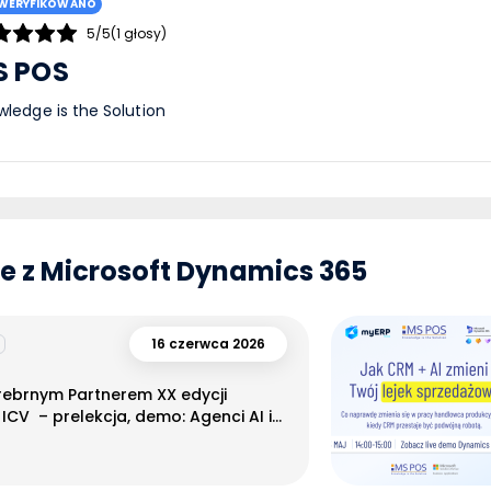
WERYFIKOWANO
5/5
(1 głosy)
S POS
ledge is the Solution
 z Microsoft Dynamics 365
16 czerwca 2026
rebrnym Partnerem XX edycji
ICV – prelekcja, demo: Agenci AI i
 z ekspertami