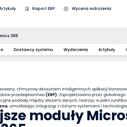
Artykuły
Raport ERP
Wycena wdrożenia
mics 365
że
Dostawcy systemu
Wydarzenia
Artykuły
owany, chmurowy ekosystem inteligentnych aplikacji biznesowy
sobów przedsiębiorstwa
(ERP).
Zaprojektowana przez globalnego 
cyjne podziały między silosami danych, tworząc w pełni zunifi
czna
, umożliwiając integrację z różnymi systemami i technologia
jsze moduły Micro