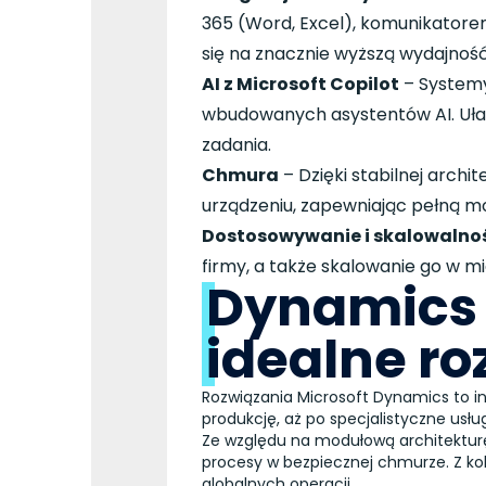
365 (Word, Excel), komunikatore
się na znacznie wyższą wydajność
AI z Microsoft Copilot
– Systemy
wbudowanych asystentów AI. Ułat
zadania.
Chmura
– Dzięki stabilnej arch
urządzeniu, zapewniając pełną m
Dostosowywanie i skalowalno
firmy, a także skalowanie go w mi
Dynamics 3
idealne ro
Rozwiązania Microsoft Dynamics to 
produkcję, aż po specjalistyczne usług
Ze względu na modułową architekturę
procesy w bezpiecznej chmurze. Z ko
globalnych operacji.