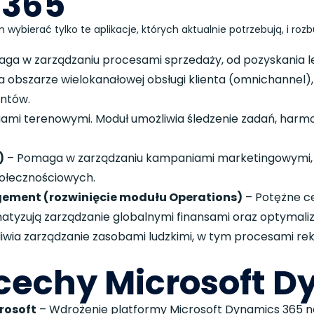
 365
wybierać tylko te aplikacje, których aktualnie potrzebują, i ro
a w zarządzaniu procesami sprzedaży, od pozyskania lea
na obszarze wielokanałowej obsługi klienta (omnichannel)
entów.
gami terenowymi. Moduł umożliwia śledzenie zadań, ha
)
– Pomaga w zarządzaniu kampaniami marketingowymi, 
połecznościowych.
ement (rozwinięcie modułu Operations)
– Potężne c
matyzują zarządzanie globalnymi finansami oraz optyma
wia zarządzanie zasobami ludzkimi, w tym procesami rekr
cechy Microsoft D
rosoft
– Wdrożenie platformy Microsoft Dynamics 365 n