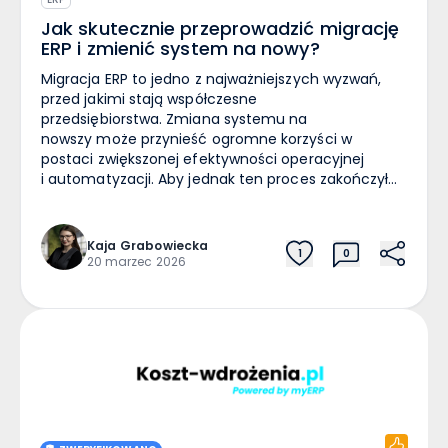
Jak skutecznie przeprowadzić migrację
ERP i zmienić system na nowy?
Migracja ERP to jedno z najważniejszych wyzwań,
przed jakimi stają współczesne
przedsiębiorstwa. Zmiana systemu na
nowszy może przynieść ogromne korzyści w
postaci zwiększonej efektywności operacyjnej
i automatyzacji. Aby jednak ten proces zakończył
się sukcesem, niezbędna jest staranna strategia.
W dobie cyfryzacji i dynamicznych zmian
rynkowych, zmiana systemu ERP nie jest już tylko
Kaja
Grabowiecka
1
0
opcją. Dla wielu firm staje się koniecznością, by
20 marzec 2026
sprostać rosnącym wymaganiom klientów oraz
utrzymać konkurencyjność. W poniższym artykule
omówimy, jak uniknąć typowych błędów
związanych z migracją danych. Pokażemy
również kroki, które należy podjąć, aby zapewnić
bezproblemowe wdrożenie nowego
oprogramowania. Analiza potrzeb biznesowych
jako fundament migracji ERP Przed rozpoczęciem
migracji systemu, kluczowa jest wnikliwa analiza