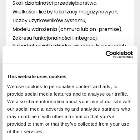
Skali działalności przedsiębiorstwa,
Wielkości i liczby lokalizacji magazynowych,
Liczby użytkowników systemu,
Modelu wdrożenia (chmura lub on-premise),
Zakresu funkcjonalności i integracji.
Na budżet projektu składają się opłaty licencyjne lub
abonamentowe, prace nad projektem
wdrożeniowym i wszelkie integracje
z innymi rozwiązaniami, np. ERP.
FAQ -
This website uses cookies
najczęstsze
We use cookies to personalise content and ads, to
provide social media features and to analyse our traffic.
pytania i
We also share information about your use of our site with
our social media, advertising and analytics partners who
odpowiedzi
may combine it with other information that you’ve
provided to them or that they’ve collected from your use
Kim jest specjalista
of their services.