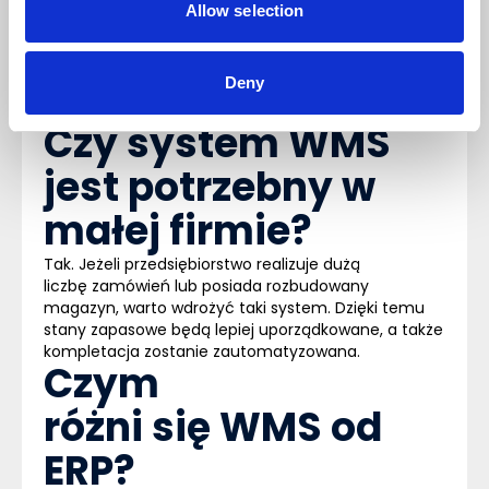
Wybór najlepszego rozwiązania zależy przede
Allow selection
wszystkim od złożoności procesów logistycznych,
liczby operacji magazynowych oraz potrzeb
integracyjnych firmy. Zachęcamy do sprawdzenia
Deny
bazy systemów dostępnej na stronie
myERP
, by
porównać opcje i dokonać odpowiedniego wyboru.
Czy system WMS
jest potrzebny w
małej firmie?
Tak. Jeżeli przedsiębiorstwo realizuje dużą
liczbę zamówień lub posiada rozbudowany
magazyn, warto wdrożyć taki system. Dzięki temu
stany zapasowe będą lepiej uporządkowane, a także
kompletacja zostanie zautomatyzowana.
Czym
różni się WMS od
ERP?