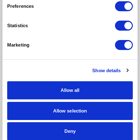
sytuacje, w których AI przejmuje pracę
Preferences
administracyjną
Demo
- fragmenty z działającego
Statistics
systemu w firmie produkcyjnej
Q&A
— pytania uczestników na żywo
Marketing
Prowadzący:
Piotr Błaszczyński
— Sales Manager, MS POS
Poland
Show details
Paweł Jankowski
— konsultant Microsoft
Dynamics 365
Dla kogo jest
Allow all
to spotkanie
Allow selection
Webinar jest adresowany przede wszystkim do:
dyrektorów sprzedaży i sales managerów
Deny
w firmach produkcyjnych