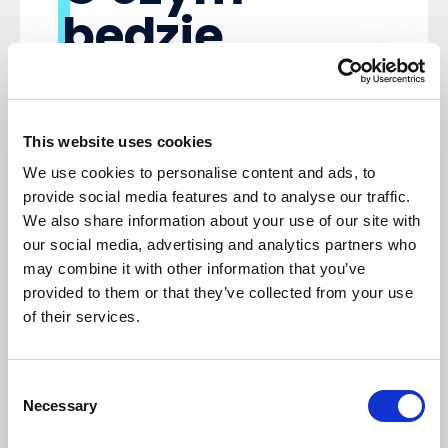
będzie
webinar
Spotkanie ma formę rozmowy dwóch
praktyków — sales managera i konsultanta
This website uses cookies
wdrożeniowego - przeplatanej fragmentami z
We use cookies to personalise content and ads, to
realnego systemu. To nie jest klasyczne live
demo, tylko pokazanie konkretnych
provide social media features and to analyse our traffic.
momentów, w których Copilot realnie ingeruje
We also share information about your use of our site with
w pracę handlowca.
our social media, advertising and analytics partners who
Agenda (60
may combine it with other information that you’ve
provided to them or that they’ve collected from your use
minut):
of their services.
Ekosystem Microsoft
- jak Dynamics 365,
Copilot i Microsoft 365 łączą się w jeden
Consent
Necessary
Selection
przepływ pracy
Codzienność handlowca
- konkretne