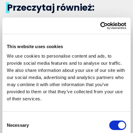
Przeczytaj również:
This website uses cookies
We use cookies to personalise content and ads, to
provide social media features and to analyse our traffic.
We also share information about your use of our site with
our social media, advertising and analytics partners who
ERP
KSEF
may combine it with other information that you’ve
Polska Lokalizacja
provided to them or that they’ve collected from your use
i Continia Document Capture
of their services.
W polskich wdrożeniach Business Central zgodność
z KSeF to tylko część procesu. Dla wielu firm
prawdziwe wyzwanie zaczyna się dopiero po
Consent
odebraniu faktury: jak sprawnie przetworzyć ją w
Necessary
Selection
ramach istniejących procesów obsługi faktur