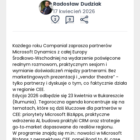
Radosław
Dudziak
17 kwiecień 2026
2
0
Każdego roku Companial zaprasza partnerów
Microsoft Dynamics z całej Europy
Środkowo‑Wschodniej
na wydarzenie poświęcone
realnym rozmowom, praktycznym sesjom i
wymianie doświadczeń między partnerami. Bez
marketingowych prezentacji i „vendor theatre” -
tylko partnerzy i dyskusje o tym, co faktycznie działa
w regionie CEE.
Edycja 2026 odbędzie się
23 kwietnia w Bukareszcie
(Rumunia)
. Tegoroczna agenda koncentruje się na
tematach, które są dziś kluczowe dla partnerów w
CEE: priorytety Microsoft BizApps, praktyczne
wdrożenia AI, budowa praktyki CRM oraz strategie
go‑to‑market dopasowane do realiów regionu.
W programie znajdą się m.in.:
nowości w Microsoft
BizApps z perspektywy CEE, panel Road to AI, case