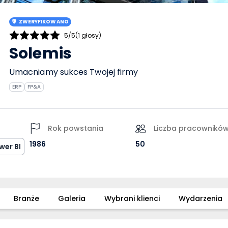
ZWERYFIKOWANO
5/5
(1 głosy)
Solemis
Umacniamy sukces Twojej firmy
ERP
FP&A
Rok powstania
Liczba pracownikó
1986
50
wer BI
Branże
Galeria
Wybrani klienci
Wydarzenia