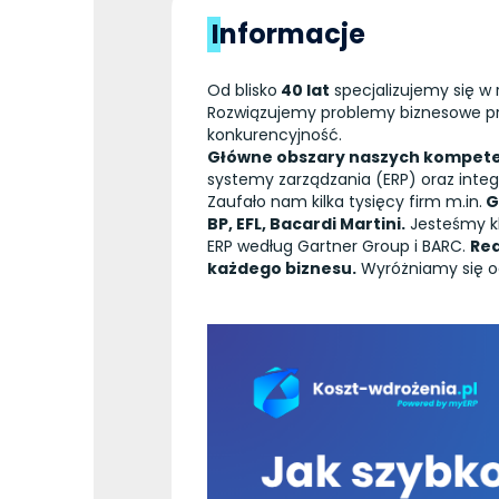
Informacje
Od blisko
40 lat
specjalizujemy się w 
Rozwiązujemy problemy biznesowe prz
konkurencyjność.
Główne obszary naszych kompeten
systemy zarządzania (ERP) oraz inte
Zaufało nam kilka tysięcy firm m.in.
G
BP, EFL, Bacardi Martini.
Jesteśmy kl
ERP według Gartner Group i BARC.
Rea
każdego biznesu.
Wyróżniamy się og