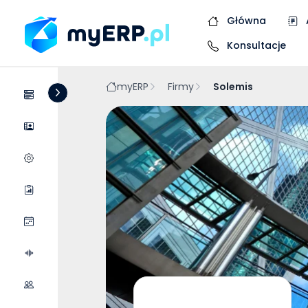
Główna
Konsultacje
myERP
Firmy
Solemis
Systemy
Dostawcy
Wycena wdrożenia
Raporty
Wydarzenia
Podcasty
Współpraca