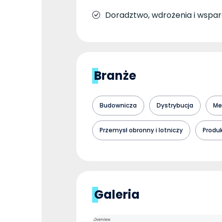
Doradztwo, wdrożenia i wspar
Branże
Budownicza
Dystrybucja
Me
Przemysł obronny i lotniczy
Produ
Galeria