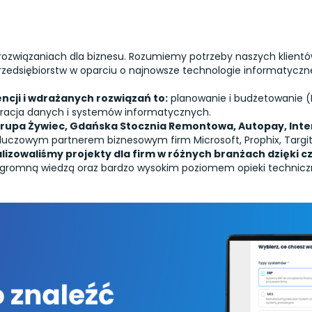
rozwiązaniach dla biznesu. Rozumiemy potrzeby naszych klientów
edsiębiorstw w oparciu o najnowsze technologie informatyczne
cji i wdrażanych rozwiązań to:
planowanie i budżetowanie (FP
gracja danych i systemów informatycznych.
rupa Żywiec, Gdańska Stocznia Remontowa, Autopay, Inter 
uczowym partnerem biznesowym firm Microsoft, Prophix, Targit, k
lizowaliśmy projekty dla firm w różnych branżach dzięki
romną wiedzą oraz bardzo wysokim poziomem opieki techniczne