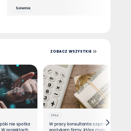
spotkania z ekspertami
Solemis
ZOBACZ WSZYSTKIE
FP&A
póki nie spotka
W pracy konsultanta często
 W projektach
spotykam firmy, które mają