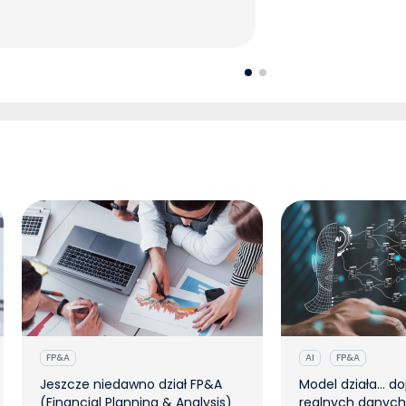
FP&A
AI
FP&A
Jeszcze niedawno dział FP&A
Model działa… do
(Financial Planning & Analysis)
realnych danych