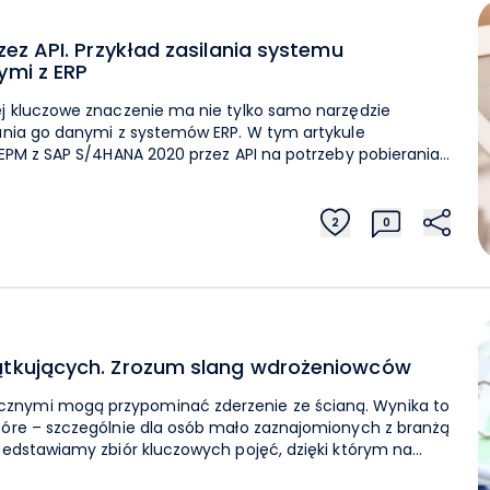
zez API. Przykład zasilania systemu
ymi z ERP
ej kluczowe znaczenie ma nie tylko samo narzędzie
lania go danymi z systemów ERP. W tym artykule
iEPM z SAP S/4HANA 2020 przez API na potrzeby pobierania
ego przetwarzania oraz mapowania do grupowych struktur
2
0
architektury systemu źródłowego, zakresu danych,
owego. Integracja z SAP nie powinna
u developerskiego za każdym razem, gdy controlling
iśmy integrację przez API do pobierania danych z SAP. W
 mechanizm przypisany wyłącznie do jednego systemu
zątkujących. Zrozum slang wdrożeniowców
arty na komponentach ETL FlexiEPM, który można
źródłowego, zakresu danych i architektury klienta.
znymi mogą przypominać zderzenie ze ścianą. Wynika to
ych i API FlexiEPM może być zasilany
tóre – szczególnie dla osób mało zaznajomionych z branżą
odelach, dobieranych do potrzeb organizacji i możliwości
rzedstawiamy zbiór kluczowych pojęć, dzięki którym na
sz równorzędnym partnerem do dyskusji. Jak podejść
ektu, w mniejszych spółkach, przy zagranicznych