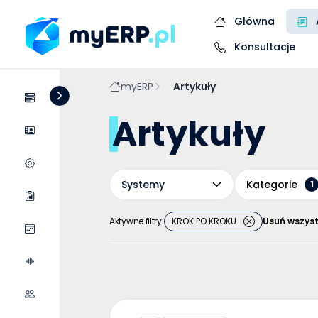
Główna
Konsultacje
myERP
Artykuły
Systemy
Artykuły
Dostawcy
Wycena wdrożenia
Systemy
Kategorie
1
Raporty
Aktywne filtry:
KROK PO KROKU
Usuń wszyst
Wydarzenia
Podcasty
Współpraca