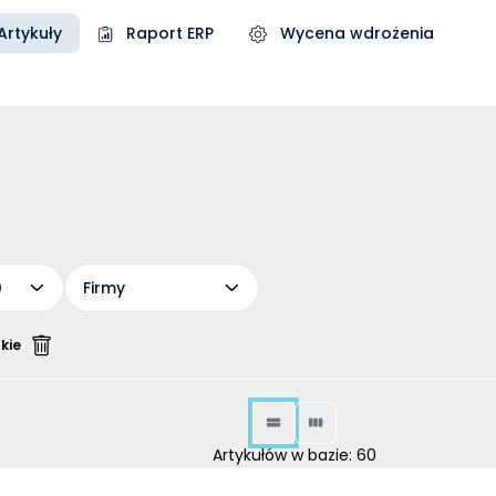
Artykuły
Raport ERP
Wycena wdrożenia
Firmy
kie
Artykułów w bazie: 60