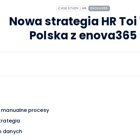
CASE STUDY
HR
ENOVA365
Nowa strategia HR Toi 
Polska z enova365
ną manualne procesy
strategia
wo danych