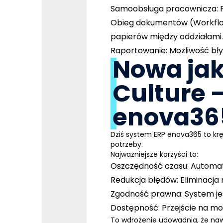
Samoobsługa pracownicza
:
Obieg dokumentów (Workfl
papierów między oddziałami.
Raportowanie
: Możliwość b
Nowa jak
Culture –
enova36
Dziś
system ERP
enova365 to kręg
potrzeby.
Najważniejsze korzyści to:
Oszczędność czasu
: Automa
Redukcja błędów
: Eliminacj
Zgodność prawna:
System je
Dostępność:
Przejście na mo
To wdrożenie udowadnia, że na