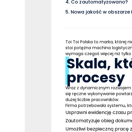
Co zautomatyzowano?
Nowa jakość w obszarze P
Toi Toi Polska to marka, której
stoi potężna machina logistyczna
wymaga czegoś więcej niż tylko
Skala, k
procesy
Wraz z dynamicznym rozwojem T
się ręczne wykonywanie powtarza
dużej liczbie pracowników.
Firma potrzebowała systemu, kt
Usprawni ewidencję czasu pra
Zautomatyzuje obieg dokum
Umożliwi bezpieczną pracę 