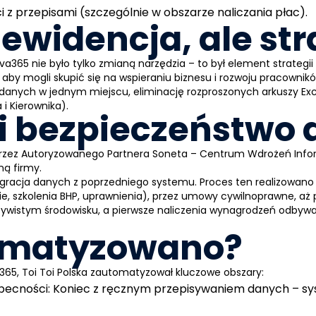
 z przepisami (szczególnie w obszarze naliczania płac).
 ewidencja, ale st
ova365 nie było tylko zmianą narzędzia – to był element strateg
”, aby mogli skupić się na wspieraniu biznesu i rozwoju pracownik
 danych w jednym miejscu, eliminację rozproszonych arkuszy Ex
i Kierownika).
 i bezpieczeństwo
przez Autoryzowanego Partnera Soneta – Centrum Wdrożeń Infor
ną firmy.
ja danych z poprzedniego systemu. Proces ten realizowano w 
, szkolenia BHP, uprawnienia), przez umowy cywilnoprawne, aż po
zywistym środowisku, a pierwsze naliczenia wynagrodzeń odbywa
omatyzowano?
365, Toi Toi Polska zautomatyzował kluczowe obszary:
becności:
Koniec z ręcznym przepisywaniem danych – sy