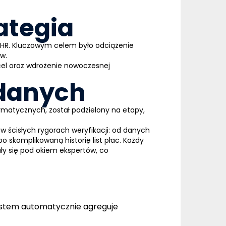
rategia
ii HR. Kluczowym celem było odciążenie
ów.
cel oraz wdrożenie nowoczesnej
 danych
matycznych, został podzielony na etapy,
ścisłych rygorach weryfikacji: od danych
 skomplikowaną historię list płac. Każdy
ły się pod okiem ekspertów, co
stem automatycznie agreguje