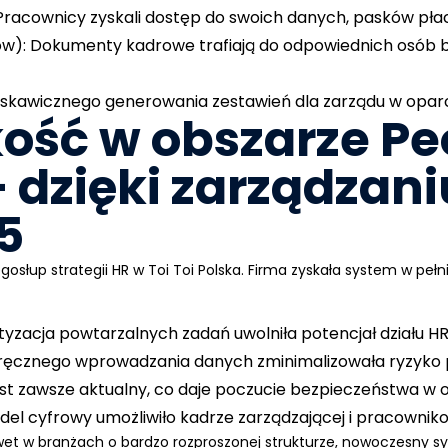
 Pracownicy zyskali dostęp do swoich danych, pasków pła
ow)
: Dokumenty kadrowe trafiają do odpowiednich osób b
łyskawicznego generowania zestawień dla zarządu w oparc
ość w obszarze Pe
 dzięki zarządzani
5
osłup strategii HR w Toi Toi Polska. Firma zyskała system w pe
tyzacja powtarzalnych zadań uwolniła potencjał działu HR
a ręcznego wprowadzania danych zminimalizowała ryzyko
st zawsze aktualny, co daje poczucie bezpieczeństwa w o
del cyfrowy umożliwiło kadrze zarządzającej i pracowni
wet w branżach o bardzo rozproszonej strukturze, nowoczesny