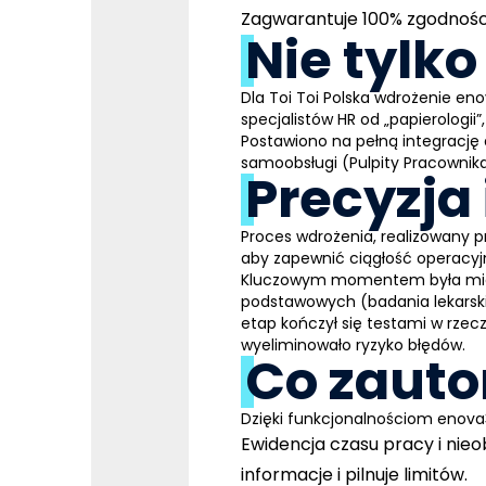
Zagwarantuje 100% zgodności
Nie tylko
Dla Toi Toi Polska wdrożenie en
specjalistów HR od „papierologii
Postawiono na pełną integrację
samoobsługi (Pulpity Pracownika 
Precyzja
Proces wdrożenia, realizowany 
aby zapewnić ciągłość operacyj
Kluczowym momentem była migrac
podstawowych (badania lekarskie
etap kończył się testami w rzec
wyeliminowało ryzyko błędów.
Co zaut
Dzięki funkcjonalnościom enova
Ewidencja czasu pracy i nieo
informacje i pilnuje limitów.