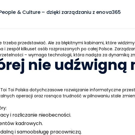
eople & Culture – dzięki zarządzaniu z enova365
 nie trzeba przedstawiać. Ale za błękitnymi kabinami, które wid
 i zespół kilkuset osób rozproszonych po całej Polsce. Zarządzan
 rzetelności – wymaga technologii, która nadąża za dynamiką z
tórej nie udźwign
oi Toi Polska dotychczasowe rozwiązanie informatyczne przes
lnych operacji oraz rosnąca trudność w pilnowaniu stale zmien
óry:
cy i rozliczanie nieobecności.
entów kadrowych.
zdalną i samoobsługę pracowniczą.