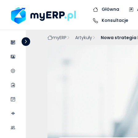
Główna
Konsultacje
myERP
Artykuły
Nowa strategia 
Systemy
Dostawcy
Wycena wdrożenia
Raporty
Wydarzenia
Podcasty
Współpraca