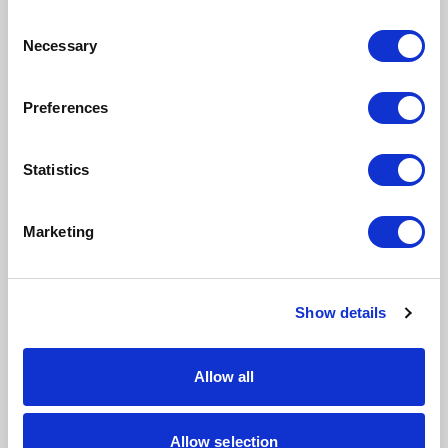
Era Web Client-First –
Consent
webinar firmy CompuTec
Necessary
Selection
CompuTec
Preferences
Statistics
Artykuły
Marketing
Show details
Allow all
Allow selection
WMS