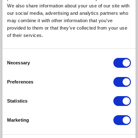
rozwiązań CompuTec prosto od osób, które go
We also share information about your use of our site with
kształtują.
our social media, advertising and analytics partners who
Spotkanie odbędzie się za pośrednictwem
may combine it with other information that you’ve
platformy MS Teams. Zachęcamy do zapisów.
provided to them or that they’ve collected from your use
of their services.
Komentarze (0)
Consent
NAPISZ KOMENTARZ
Necessary
Selection
Sortuj
Preferences
Statistics
Nie ma tutaj jeszcze żadnego
komentarza, bądź pierwszy!
Marketing