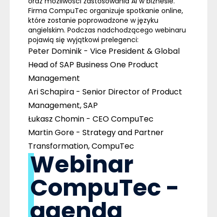
oraz możliwości zastosowania AI w biznesie.
Firma CompuTec organizuje spotkanie online,
które zostanie poprowadzone w języku
angielskim. Podczas nadchodzącego webinaru
pojawią się wyjątkowi prelegenci:
Peter Dominik
- Vice President & Global
Head of SAP Business One Product
Management
Ari Schapira
- Senior Director of Product
Management, SAP
Łukasz Chomin
- CEO CompuTec
Martin Gore
- Strategy and Partner
Transformation, CompuTec
Webinar
CompuTec -
agenda