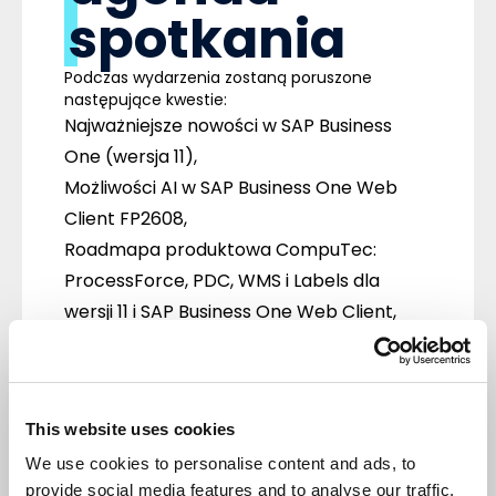
spotkania
Podczas wydarzenia zostaną poruszone
następujące kwestie:
Najważniejsze nowości w
SAP Business
One (wersja 11)
,
Możliwości AI w
SAP Business One Web
Client FP2608
,
Roadmapa produktowa CompuTec
:
ProcessForce, PDC, WMS i Labels dla
wersji 11 i SAP Business One Web Client,
Strategiczny kierunek CompuTec:
Web
Client-first
,
Możliwości AI
CompuTec i zapowiedź, na
This website uses cookies
którą sami z niecierpliwością czekamy.
To znakomita okazja, by uzyskać aktualny
We use cookies to personalise content and ads, to
obraz kierunku rozwoju SAP Business One i
provide social media features and to analyse our traffic.