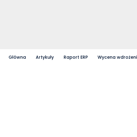
Główna
Artykuły
Raport ERP
Wycena wdrożen
Partnerzy współpracujący