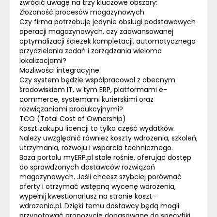
zwrócić uwagę na trzy kluczowe obszary:
Złożoność procesów magazynowych
Czy firma potrzebuje jedynie obsługi podstawowych
operacji magazynowych, czy zaawansowanej
optymalizacji ścieżek kompletacji, automatycznego
przydzielania zadań i zarządzania wieloma
lokalizacjami?
Możliwości integracyjne
Czy system będzie współpracował z obecnym
środowiskiem IT, w tym ERP, platformami e-
commerce, systemami kurierskimi oraz
rozwiązaniami produkcyjnymi?
TCO (Total Cost of Ownership)
Koszt zakupu licencji to tylko część wydatków.
Należy uwzględnić również koszty wdrożenia, szkoleń,
utrzymania, rozwoju i wsparcia technicznego.
Baza portalu myERP.pl stale rośnie, oferując dostęp
do sprawdzonych dostawców rozwiązań
magazynowych. Jeśli chcesz szybciej porównać
oferty i otrzymać wstępną wycenę wdrożenia,
wypełnij kwestionariusz na stronie koszt-
wdrozenia.pl. Dzięki temu dostawcy będą mogli
przygotować propozycje dopasowane do specyfiki