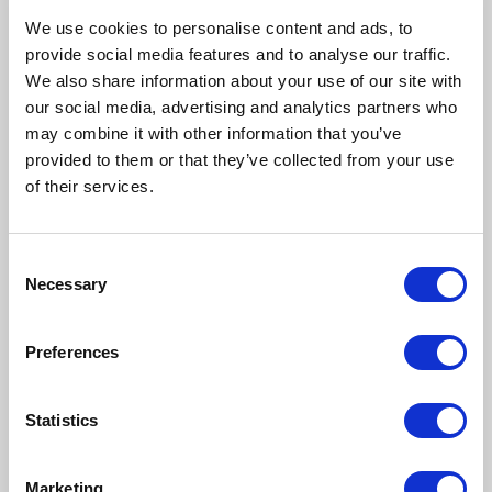
• Problemy
We use cookies to personalise content and ads, to
Podobnie jak rozwiązanie Comarch, AVOCADO
provide social media features and to analyse our traffic.
Packing oferuje dwa środowiska pracy: panel
zarządzania oraz aplikację mobilną dla operatorów
We also share information about your use of our site with
magazynowych. Producent udostępnia również
our social media, advertising and analytics partners who
gotowe integracje z popularnymi systemami ERP,
may combine it with other information that you’ve
takimi jak Comarch ERP XL, Comarch ERP Optima,
provided to them or that they’ve collected from your use
Subiekt GT, Subiekt Nexo czy WAPRO Mag, a także z
of their services.
platformami e-commerce.
CompuTec WMS
CompuTec WMS
to zaawansowane rozwiązanie
Consent
przeznaczone dla przedsiębiorstw produkcyjnych i
Necessary
Selection
dystrybucyjnych, które oczekują pełnej kontroli nad
zapasami w czasie rzeczywistym.
System wyróżnia się ścisłą integracją ze
Preferences
środowiskiem
SAP Business One
, dzięki czemu
stanowi naturalne rozszerzenie funkcjonalności dla
firm korzystających z tego ekosystemu ERP.
Statistics
Program zapewnia bieżący wgląd w stany
magazynowe dzięki wykorzystaniu kodów
kreskowych i kolektorów danych. Umożliwia również
Marketing