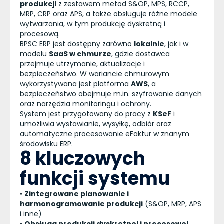
produkcji
z zestawem metod S&OP, MPS, RCCP,
MRP, CRP oraz APS, a także obsługuje różne modele
wytwarzania, w tym produkcję dyskretną i
procesową.
BPSC ERP jest dostępny zarówno
lokalnie
, jak i w
modelu
SaaS w chmurze
, gdzie dostawca
przejmuje utrzymanie, aktualizacje i
bezpieczeństwo. W wariancie chmurowym
wykorzystywana jest platforma
AWS
, a
bezpieczeństwo obejmuje m.in. szyfrowanie danych
oraz narzędzia monitoringu i ochrony.
System jest przygotowany do pracy z
KSeF
i
umożliwia wystawianie, wysyłkę, odbiór oraz
automatyczne procesowanie eFaktur w znanym
środowisku ERP.
8 kluczowych
funkcji systemu
•
Zintegrowane planowanie i
harmonogramowanie produkcji
(S&OP, MRP, APS
i inne)