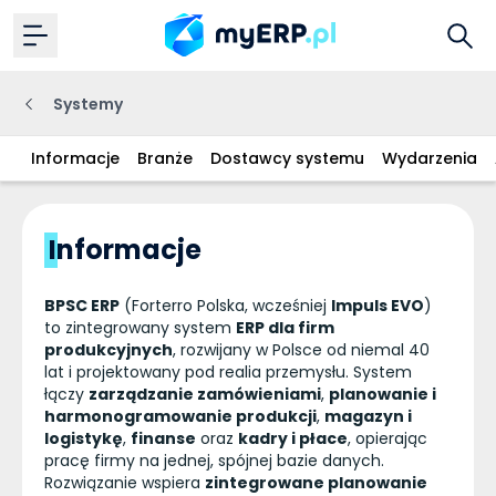
Systemy
Informacje
Branże
Dostawcy systemu
Wydarzenia
Informacje
BPSC ERP
(Forterro Polska, wcześniej
Impuls EVO
)
to zintegrowany system
ERP dla firm
produkcyjnych
, rozwijany w Polsce od niemal 40
lat i projektowany pod realia przemysłu. System
łączy
zarządzanie zamówieniami
,
planowanie i
harmonogramowanie produkcji
,
magazyn i
logistykę
,
finanse
oraz
kadry i płace
, opierając
pracę firmy na jednej, spójnej bazie danych.
Rozwiązanie wspiera
zintegrowane planowanie