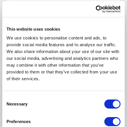
Wydarzenia związane z BPSC
ERP
This website uses cookies
We use cookies to personalise content and ads, to
provide social media features and to analyse our traffic.
19 marca 2025
We also share information about your use of our site with
WEBINAR
our social media, advertising and analytics partners who
BPSC ERP w chmurze!
may combine it with other information that you’ve
provided to them or that they’ve collected from your use
of their services.
BPSC
Consent
Necessary
Selection
Artykuły
Preferences