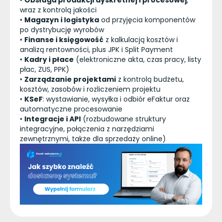
•
Obsługa produkcji dyskretnej i procesowej
,
wraz z kontrolą jakości
•
Magazyn i logistyka
od przyjęcia komponentów
po dystrybucję wyrobów
•
Finanse i księgowość
z kalkulacją kosztów i
analizą rentowności, plus JPK i Split Payment
•
Kadry i płace
(elektroniczne akta, czas pracy, listy
płac, ZUS, PPK)
•
Zarządzanie projektami
z kontrolą budżetu,
kosztów, zasobów i rozliczeniem projektu
•
KSeF
: wystawianie, wysyłka i odbiór eFaktur oraz
automatyczne procesowanie
•
Integracje i API
(rozbudowane struktury
integracyjne, połączenia z narzędziami
zewnętrznymi, także dla sprzedaży online)