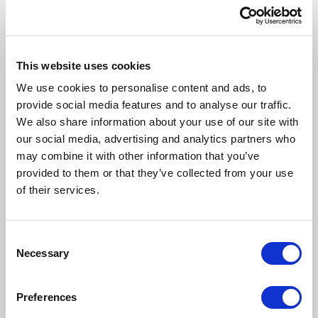
zamówienia zarówno z biura, jak i z hali
produkcyjnej czy nawet w podróży. Dane są
synchronizowane w czasie rzeczywistym, co
zapewnia spójność i aktualność informacji.
This website uses cookies
Dodatkowo
w okresach zwiększonego
We use cookies to personalise content and ads, to
zapotrzebowania, np. w szczycie sezonu, firma
provide social media features and to analyse our traffic.
We also share information about your use of our site with
może szybko zwiększyć moc obliczeniową
our social media, advertising and analytics partners who
systemu, a gdy popyt spadnie – równie łatwo
may combine it with other information that you’ve
ją zmniejszyć. Dzięki temu przedsiębiorstwo
provided to them or that they’ve collected from your use
płaci tylko za te zasoby, których faktycznie
of their services.
używa, co przekłada się na optymalizację
kosztów operacyjnych.
Consent
Bezpieczeństwo, niezawodność,
Necessary
Selection
aktualność.
Dostawcy usług chmurowych, tacy
jak Forterro Polska, zapewniają najwyższe
Preferences
standardy bezpieczeństwa danych. Kopie