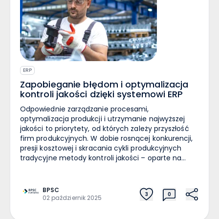
ERP
Zapobieganie błędom i optymalizacja
kontroli jakości dzięki systemowi ERP
Odpowiednie zarządzanie procesami,
optymalizacja produkcji i utrzymanie najwyższej
jakości to priorytety, od których zależy przyszłość
firm produkcyjnych. W dobie rosnącej konkurencji,
presji kosztowej i skracania cykli produkcyjnych
tradycyjne metody kontroli jakości – oparte na
ręcznym wprowadzaniu danych i braku spójności –
stają się niewystarczające. Rosnące wymagania
rynkowe i normy jakościowe (ISO, IATF, HACCP)
BPSC
3
0
wymuszają stosowanie nowoczesnych rozwiązań,
02 październik 2025
które nie tylko monitorują, ale przede wszystkim
zapobiegają błędom. Kluczową rolę w tym procesie