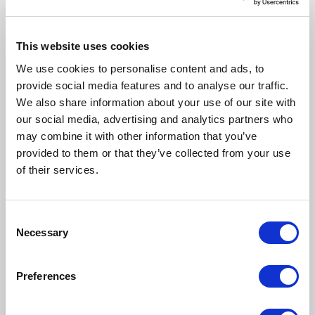
AI
ERP
RELACJA
This website uses cookies
Od modelu 3D po kluczowe decyzje na
hali produkcyjnej. Warsztaty
We use cookies to personalise content and ads, to
Streamsoft „Informatyka w Produkcji” w
provide social media features and to analyse our traffic.
Poznaniu
We also share information about your use of our site with
„Informatyka w Produkcji” to cykl warsztatów
our social media, advertising and analytics partners who
organizowany przez firmę Streamsoft od ponad 15
may combine it with other information that you’ve
lat. Dwa razy w roku eksperci ruszają w trasę po
provided to them or that they’ve collected from your use
Polsce, pokazując w praktyce, jak ERP wspiera
of their services.
produkcję. W wydarzeniach regularnie biorą udział
także partnerzy technologiczni. Tym razem
spotkanie odbyło się w poznańskim hotelu Andersia.
Już od wejścia było jasne, że temat trafia w
Consent
potrzeby rynku — sala była wypełniona. Wśród
Necessary
Selection
Kaja
Grabowiecka
4
0
uczestników dominowali dyrektorzy produkcji,
20 kwiecień 2026
kierownicy operacyjni oraz osoby odpowiedzialne za
rozwój technologii w firmach. Poznań był trzecim
Preferences
przystankiem na trasie. Przed organizatorami
jeszcze spotkania w Warszawie (21.04), Rzeszowie