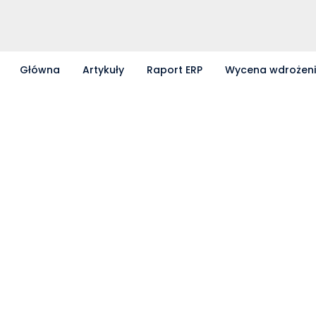
Główna
Artykuły
Raport ERP
Wycena wdrożen
Partnerzy współpracujący