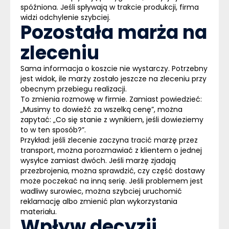
spóźniona.
Jeśli spływają w trakcie produkcji, firma
widzi odchylenie szybciej.
Pozostała marża na
zleceniu
Sama informacja o koszcie nie wystarczy.
Potrzebny
jest widok, ile marży zostało jeszcze na zleceniu przy
obecnym przebiegu realizacji.
To zmienia rozmowę w firmie. Zamiast powiedzieć:
„Musimy to dowieźć za wszelką cenę”, można
zapytać: „Co się stanie z wynikiem, jeśli dowieziemy
to w ten sposób?”.
Przykład:
jeśli zlecenie zaczyna tracić marżę przez
transport, można porozmawiać z klientem o jednej
wysyłce zamiast dwóch. Jeśli marżę zjadają
przezbrojenia, można sprawdzić, czy część dostawy
może poczekać na inną serię. Jeśli problemem jest
wadliwy surowiec, można szybciej uruchomić
reklamację albo zmienić plan wykorzystania
materiału.
Wpływ decyzji