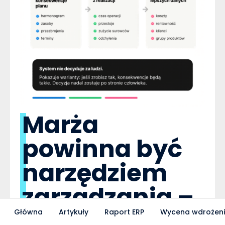
Marża
powinna być
narzędziem
zarządzania –
nie
Główna
Artykuły
Raport ERP
Wycena wdrożen