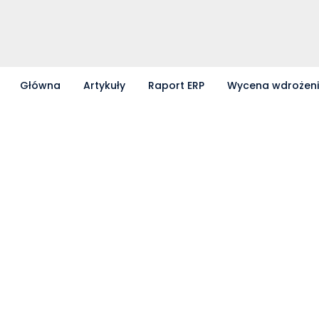
Główna
Artykuły
Raport ERP
Wycena wdrożen
Partnerzy współpracujący