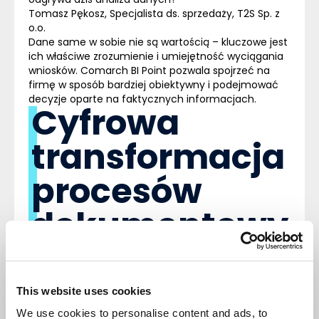
Tomasz Pękosz, Specjalista ds. sprzedaży, T2S Sp. z
o.o.
Dane same w sobie nie są wartością – kluczowe jest
ich właściwe zrozumienie i umiejętność wyciągania
wniosków. Comarch BI Point pozwala spojrzeć na
firmę w sposób bardziej obiektywny i podejmować
decyzje oparte na faktycznych informacjach.
Cyfrowa
transformacja
procesów
dokumentowy
ch
Cyfryzacja obiegu dokumentów staje się jednym z
This website uses cookies
kluczowych elementów usprawniania pracy w
nowoczesnych organizacjach. Coraz większe
We use cookies to personalise content and ads, to