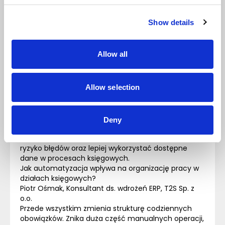
księgowość
oparta na
Show details
automatyzacji
Allow all
Automatyzacja procesów księgowych staje się
jednym z kluczowych kierunków rozwoju systemów
Allow selection
ERP w obszarze finansów. Coraz większy nacisk
kładzie się na eliminację powtarzalnych czynności
oraz usprawnienie codziennej pracy działów
księgowo-finansowych.
Deny
W centrum uwagi znajdują się rozwiązania, które
pozwalają zwiększyć efektywność pracy, ograniczyć
ryzyko błędów oraz lepiej wykorzystać dostępne
dane w procesach księgowych.
Jak automatyzacja wpływa na organizację pracy w
działach księgowych?
Piotr Ośmak, Konsultant ds. wdrożeń ERP, T2S Sp. z
o.o.
Przede wszystkim zmienia strukturę codziennych
obowiązków. Znika duża część manualnych operacji,