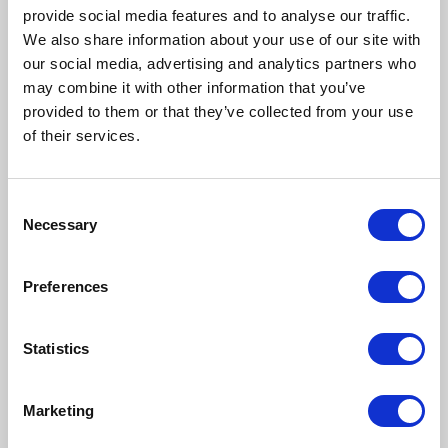
znaczenie mają rozwiązania, które porządkują
provide social media features and to analyse our traffic.
przepływ informacji i wspierają zgodność procesów z
We also share information about your use of our site with
obowiązującymi regulacjami, w tym KSeF.
our social media, advertising and analytics partners who
W centrum uwagi znajduje się automatyzacja, która
may combine it with other information that you’ve
pozwala ograniczyć liczbę błędów oraz przyspieszyć
realizację codziennych zadań operacyjnych w
provided to them or that they’ve collected from your use
firmie.
of their services.
Jakie zmiany w organizacjach najczęściej widać po
wdrożeniu cyfrowego obiegu dokumentów?
Dominik Wójtowicz, Specjalista ds. sprzedaży, T2S Sp.
Consent
z o.o.
Necessary
Selection
Najbardziej widoczną zmianą jest uporządkowanie
procesów i skrócenie czasu przepływu informacji. Z
Comarch BPM dokumenty przestają krążyć w
Preferences
sposób niekontrolowany, a każdy etap ich obsługi
jest jasno zdefiniowany i monitorowany. To
przekłada się nie tylko na większą przejrzystość, ale
Statistics
również na ograniczenie błędów i lepszą kontrolę
nad całym procesem w firmie.
Nowoczesna
Marketing