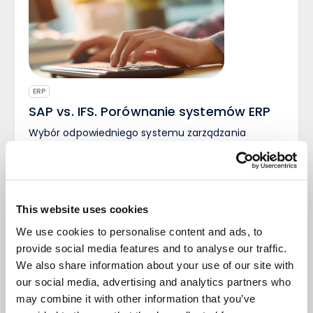
ERP
SAP vs. IFS. Porównanie systemów ERP
Wybór odpowiedniego systemu zarządzania
zasobami przedsiębiorstwa (ERP) jest kluczowy dla
długotrwałego sukcesu organizacji. Systemy IFS i
SAP to dwie popularne opcje, które pomagają
przedsiębiorstwom zoptymalizować procesy
biznesowe. W tym artykule przyjrzymy się
This website uses cookies
podobieństwom i różnicom między tymi dwoma
rozwiązaniami, aby pomóc Ci podjąć decyzję, który
We use cookies to personalise content and ads, to
z nich jest dla Ciebie odpowiedni. System IFS – co
provide social media features and to analyse our traffic.
Marek
Mac
1
0
to jest? Funkcjonalność i integracje IFS to
02 lipiec 2026
We also share information about your use of our site with
kompleksowe oprogramowanie biznesowe, które –
our social media, advertising and analytics partners who
podobnie jak SAP – oferuje szeroką gamę funkcji.
may combine it with other information that you’ve
Wśród nich należy zarządzanie