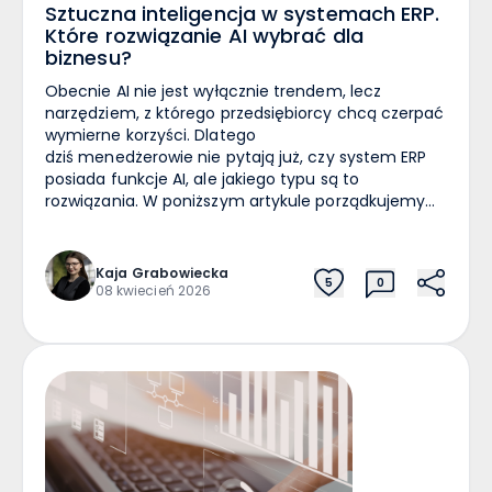
Sztuczna inteligencja w systemach ERP.
Które rozwiązanie AI wybrać dla
biznesu?
Obecnie AI nie jest wyłącznie trendem, lecz
narzędziem, z którego przedsiębiorcy chcą czerpać
wymierne korzyści. Dlatego
dziś menedżerowie nie pytają już, czy system ERP
posiada funkcje AI, ale jakiego typu są to
rozwiązania. W poniższym artykule porządkujemy
rynek i pokazujemy różnice istotne dla
decydentów. Jeszcze 2–3 lata temu sztuczna
inteligencja w systemach biznesowych bywała
Kaja
Grabowiecka
5
0
traktowana jako „dodatek” do prezentacji
08 kwiecień 2026
sprzedażowej. Dziś – szczególnie z perspektywy
dyrektorów finansowych i menedżerów IT –
jest to obszar twardo weryfikowany. Widać to także
w wynikach raportu “Cyfrowy
Menedżer”, przygotowanego przez portal myERP,
które podkreśliły wyraźne przejście w tryb
“sprawdzam”. AI ma działać dopiero wtedy, gdy
firma zapewni solidne fundamenty w
postaci jakościowych danych i jasno