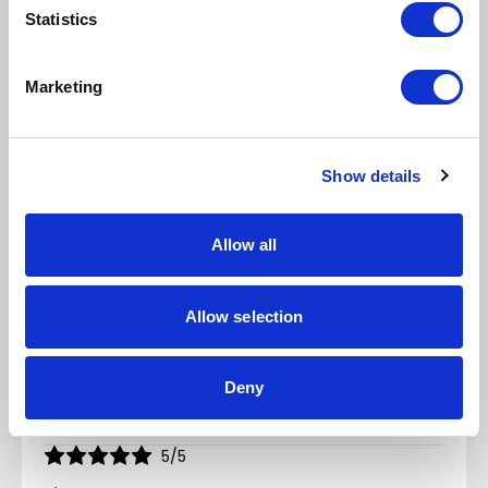
Statistics
CompuTec
Marketing
Show details
Opinie (2)
NAPISZ OPINIĘ
Sortuj
Allow all
5/5
Pracujemy z CT od ponad 5 lat, gdyby nie
Allow selection
ProcessForce, nigdy byśmy się nie zdecydowali na B1,
nie ma lepszego dodatku dla firmy produkcyjnej
Marlena
Deny
0
0
w minionym roku
5/5