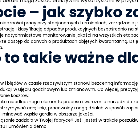
ne detale mogą zostać efektywnie wykorzystane w przys
locie – jak szybko
eczności pracy przy stacjonarnych terminalach, zarządzanie ja
strację i klasyfikację odpadów produkcyjnych bezpośrednio na st
je natychmiastowe monitorowanie jakości na wszystkich etapac
także dostęp do danych o produktach objętych kwarantanną. Dzi
ia.
 to takie ważne d
 i błędów w czasie rzeczywistym stanowi bezcenną informację d
dukcji w ujęciu godzinowym lub zmianowym. Co więcej, precyzyjn
wanie kosztów.
ako nieodłącznego elementu procesu i wdrożenie narzędzi do za
wstrzymywać całą linię, pracownicy mogą działać w sposób zap
iminować wąskie gardła w obszarze jakości.
wiązanie zadziała w Twojej fabryce? Jeśli jesteś w trakcie poszu
ktu
i umówienia demo.