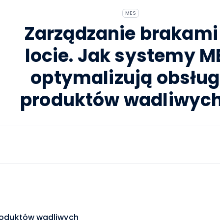
MES
Zarządzanie brakami
locie. Jak systemy M
optymalizują obsłu
produktów wadliwyc
produktów wadliwych