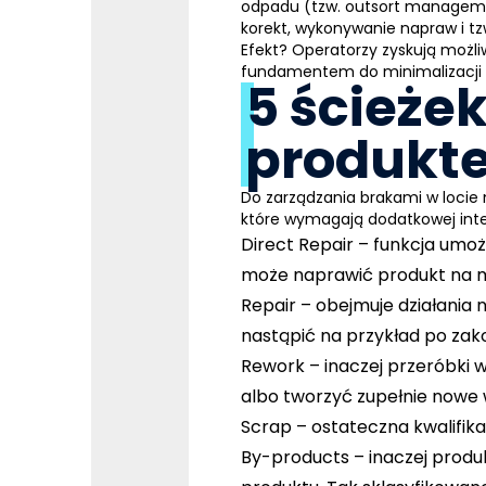
odpadu
(tzw. outsort managemen
korekt, wykonywanie napraw i t
Efekt? Operatorzy zyskują możli
fundamentem do minimalizacji 
5 ścieże
produkt
Do zarządzania brakami w locie 
które wymagają dodatkowej inte
Direct Repair –
funkcja umoż
może naprawić produkt na mi
Repair –
obejmuje działania
nastąpić na przykład po zako
Rework –
inaczej przeróbki
albo tworzyć zupełnie nowe
Scrap –
ostateczna kwalifik
By-products –
inaczej prod