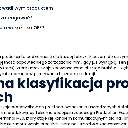
 z wadliwym produktem
ko zareagować?
 dla wskaźnika OEE?
produkcji to codzienność dla każdej fabryki. Kluczem do utrzym
jętność odpowiedniego zarządzania nimi, gdy już wystąpią. Te
System)
, które umożliwiają zaawansowaną obsługę braków. Dzięk
mi z normą bez przerywania bieżącej produkcji.
na klasyfikacja p
ch
zają pracowników do prostego oznaczania uszkodzonych detali j
a linii produkcyjnej. Takiemu podejściu zapobiega
Production Exe
terminal MES
, który staje się kanałem komunikacyjnym dla hali p
kresie raportowania produkcji, terminal umożliwia zaawansowa