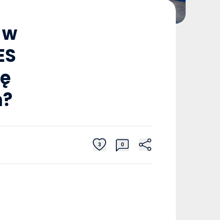
 w
ES
gę
h?
3
0