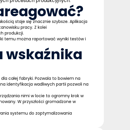
złych procesach produkcyjnych.
 zareagować?
kością staje się znacznie szybsze.
Aplikacja
anowisku pracy. Z kolei
h produkcji.
ęki temu można raportować wyniki testów i
la wskaźnika
la całej fabryki. Pozwala to bowiem na
a identyfikacja wadliwych partii pozwoli na
rządzania nimi w locie to ogromny krok w
lanowany. W przyszłości gromadzone w
kiwania systemu do zoptymalizowania