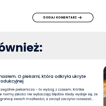
DODAJ KOMENTARZ
również:
asłem. O piekarni, która odkryła ukryte
rodukcyjnej
ególnie piekarnicza – to wyścig z czasem. Krótkie
e normy jakości nie wybaczają błędów. Kiedy wydaje się, że
 granicę swoich możliwości, a zarząd zaczyna rozważać
ać sobie jedno pytanie: czy na pewno wykorzystujemy nasz