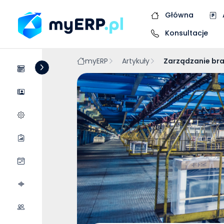
Główna
Konsultacje
myERP
Artykuły
Zarządzanie bra
Systemy
Dostawcy
Wycena wdrożenia
Raporty
Wydarzenia
Podcasty
Współpraca