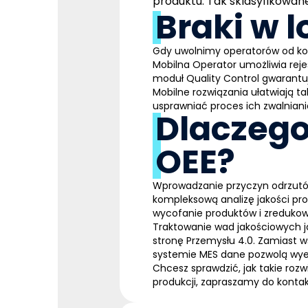
produktu. Tak sklasyfikowa
Braki w 
Gdy uwolnimy operatorów od koni
Mobilna Operator
umożliwia reje
moduł
Quality Control
gwarantu
Mobilne rozwiązania ułatwiają 
usprawniać proces ich zwalnian
Dlaczego
OEE?
Wprowadzanie przyczyn odrzutów
kompleksową analizę jakości pro
wycofanie produktów i zreduko
Traktowanie wad jakościowych j
stronę Przemysłu 4.0. Zamiast 
systemie MES dane pozwolą wyel
Chcesz sprawdzić, jak takie roz
produkcji,
zapraszamy do konta