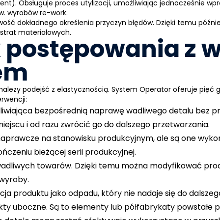
t). Obsługuje proces utylizacji, umożliwiając jednocześnie wp
zw. wyrobów re-work.
wość dokładnego określenia przyczyn błędów. Dzięki temu później
strat materiałowych.
k postępowania z
em
należy podejść z elastycznością. System
Operator
oferuje pięć g
rwencji:
liwiająca bezpośrednią naprawę wadliwego detalu bez pr
ejscu i od razu zwrócić go do dalszego przetwarzania.
 naprawcze na stanowisku produkcyjnym, ale są one wyko
ńczeniu bieżącej serii produkcyjnej.
 wadliwych towarów. Dzięki temu można modyfikować pro
 wyroby.
acja produktu jako odpadu, który nie nadaje się do dalsz
ukty uboczne. Są to elementy lub półfabrykaty powstałe