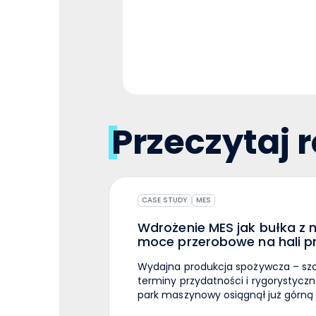
Przeczytaj 
CASE STUDY
MES
Wdrożenie MES jak bułka z m
moce przerobowe na hali p
Wydajna produkcja spożywcza – szcz
terminy przydatności i rygorystyczn
park maszynowy osiągnął już górną
inwestycje w nowe linie, warto zad