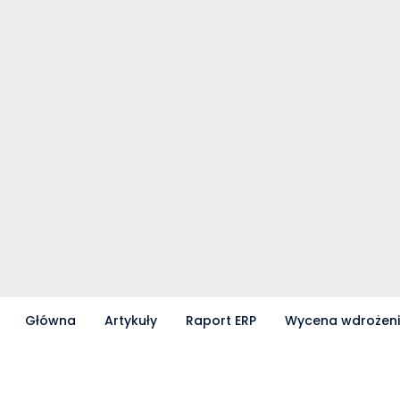
Główna
Artykuły
Raport ERP
Wycena wdrożen