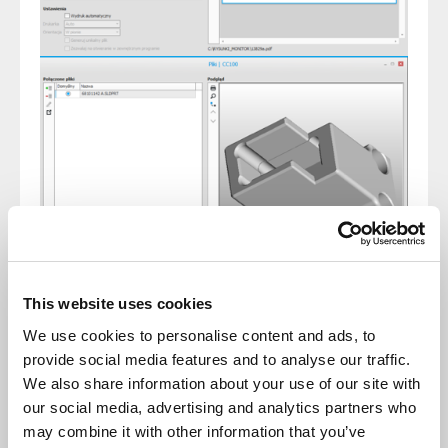
This website uses cookies
Co więcej
BOM
możemy importować bezpośrednio
z większości programów
CAD
.
We use cookies to personalise content and ads, to
Aby w pełni odwzorować moce produkcyjne naszych
provide social media features and to analyse our traffic.
klientów możemy dostarczyć również
konfigurator
We also share information about your use of our site with
produktu
, który umożliwi szybkie stworzenie
technologii nawet dla osób nie znających się na
our social media, advertising and analytics partners who
procesie produkcji. Konfiguratory mogą być zarówno
may combine it with other information that you’ve
wykorzystywane w firmie (sprzedaż) jak i poza nią