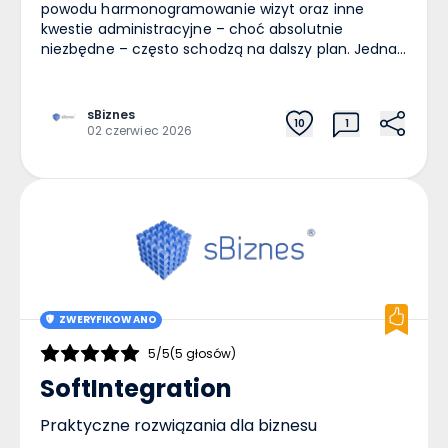
powodu harmonogramowanie wizyt oraz inne
kwestie administracyjne – choć absolutnie
niezbędne – często schodzą na dalszy plan. Jednak
rosnąca liczba pacjentów sprawia, że tradycyjne
metody zarządzania kliniką przestają wystarczać.
Jak zatem skutecznie przeprowadzić cyfryzację w
sBiznes
10
1
sektorze usług fizjoterapeutycznych? Złożone
02 czerwiec 2026
procesy w branży rehabilitacyjnej
Prowadzenie nowoczesnego gabinetu nie
ogranicza się wyłącznie do samej rehabilitacji. W
tle zachodzą procesy, z których pacjenci na
pierwszy rzut oka nie zdają sobie sprawy. Przed
pracownikami stoi wyzwanie koordynacji
grafików wielu specjalistów w kilku
salach jednocześnie. Co więcej, placówka musi
zarządzać kontraktami z NFZ przy jednoczesnej
ZWERYFIKOWANO
obsłudze pacjentów prywatnych. Wszystko to
wymaga rzetelnej i bezbłędnej
5/5
(5 głosów)
dokumentacji. Sytuacji nie ułatwia jednak
SoftIntegration
rosnąca liczba teczek czy program księgowy, który
nie jest zintegrowany
Praktyczne rozwiązania dla biznesu
z pozostałymi narzędziami. Kompleksowym i