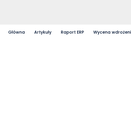
Główna
Artykuły
Raport ERP
Wycena wdrożen
Partnerzy współpracujący