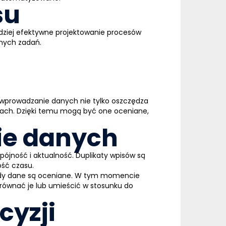
su
rdziej efektywne projektowanie procesów
nnych zadań.
e wprowadzanie danych nie tylko oszczędza
cach. Dzięki temu mogą być one oceniane,
ie danych
spójność i aktualność. Duplikaty wpisów są
ość czasu.
 gdy dane są oceniane. W tym momencie
orównać je lub umieścić w stosunku do
cyzji