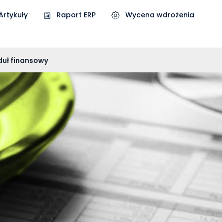
Artykuły
Raport ERP
Wycena wdrożenia
duł finansowy