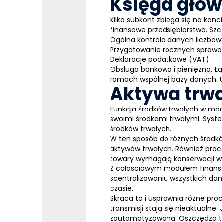
Księga głó
Kilka subkont zbiega się na konc
finansowe przedsiębiorstwa. Szc
Ogólna kontrola danych liczbo
Przygotowanie rocznych spraw
Deklaracje podatkowe (VAT)
Obsługa bankowa i pieniężna. 
ramach wspólnej bazy danych. Uł
Aktywa trw
Funkcja środków trwałych w m
swoimi środkami trwałymi. Syst
środków trwałych.
W ten sposób do różnych środk
aktywów trwałych. Również prac
towary wymagają konserwacji w 
Z całościowym modułem finansow
scentralizowaniu wszystkich da
czasie.
Skraca to i usprawnia różne pro
transmisji stają się nieaktualn
zautomatyzowana. Oszczędza to 