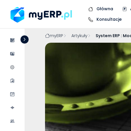
Główna
Konsultacje
myERP
Artykuły
System ERP : Mo
Systemy
Dostawcy
Wycena wdrożenia
Raporty
Wydarzenia
Podcasty
Współpraca