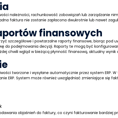
ia
ości należności, rachunkowość zobowiązań lub zarządzanie nimi
żadna faktura nie zostanie zapłacona dwukrotnie lub nawet zag
aportów finansowych
yć szczegółowe i powtarzalne raporty finansowe, biorąc pod u
awę do podejmowania decyzji. Raporty te mogą być konfigurowa
żdej chwili wgląd w bieżącą płynność finansową, aktualny wynik 
ie
iwości tworzone i wysyłane automatycznie przez system
ERP
. W
anie
ERP
. System może również uwzględniać zmieniające się fakt
k
dawania objaśnień do faktury, co czyni fakturowanie bardziej p