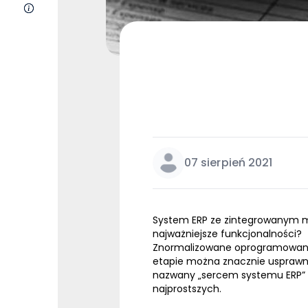
O nas
07 sierpień 2021
System
ERP
ze zintegrowanym mo
najważniejsze funkcjonalności?
Znormalizowane oprogramowa
etapie można znacznie usprawni
nazwany „sercem systemu
ERP
”
najprostszych.