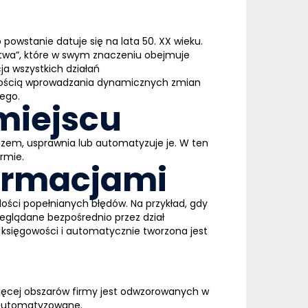
o powstanie datuje się na lata 50. XX wieku.
stwa
”, które w swym znaczeniu obejmuje
ja wszystkich działań
iwością wprowadzania dynamicznych zmian
wego.
miejscu
razem, usprawnia lub automatyzuje je. W ten
rmie.
formacjami
ości popełnianych błędów. Na przykład, gdy
eglądane bezpośrednio przez dział
księgowości i automatycznie tworzona jest
więcej obszarów firmy jest odwzorowanych w
zautomatyzowane.