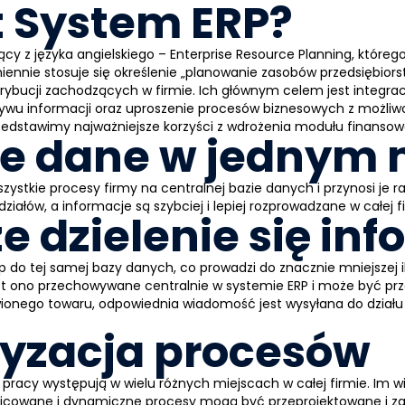
st System ERP?
cy z języka angielskiego –
Enterprise Resource Planning
, któreg
ennie stosuje się określenie „
planowanie zasobów przedsiębior
trybucji zachodzących w firmie. Ich głównym celem jest
integrac
ływu informacji oraz uproszenie procesów biznesowych z możl
przedstawimy najważniejsze korzyści z wdrożenia modułu finanso
e dane w jednym 
ystkie procesy firmy na centralnej bazie danych i przynosi je 
ałów, a informacje są szybciej i lepiej rozprowadzane w całej fi
ze dzielenie się in
do tej samej bazy danych, co prowadzi do znacznie mniejszej il
est ono przechowywane centralnie w systemie
ERP
i może być prz
ionego towaru, odpowiednia wiadomość jest wysyłana do działu 
yzacja procesów
pracy występują w wielu różnych miejscach w całej firmie. Im 
óżnicowane i dynamiczne procesy mogą być przeprojektowane i 