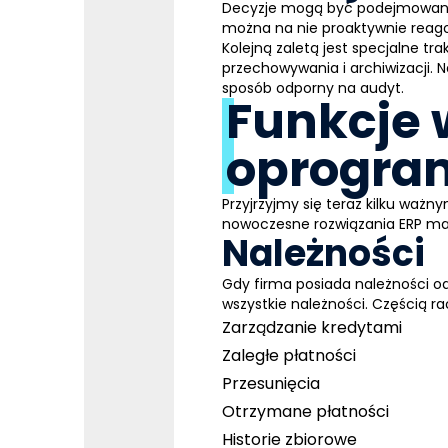
Decyzje mogą być podejmowane w
można na nie proaktywnie reagow
Kolejną zaletą jest specjalne 
przechowywania i archiwizacji.
sposób odporny na audyt.
Funkcje
oprogra
Przyjrzyjmy się teraz kilku wa
nowoczesne rozwiązania
ERP
maj
Należności
Gdy firma posiada należności od
wszystkie należności. Częścią ra
Zarządzanie kredytami
Zaległe płatności
Przesunięcia
Otrzymane płatności
Historie zbiorowe