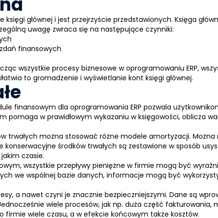
wna
ie księgi głównej i jest przejrzyście przedstawionych. Księga gł
zególną uwagę zwraca się na następujące czynniki:
wych
ozdań finansowych
Łącząc wszystkie procesy biznesowe w oprogramowaniu
ERP
, wszy
atwia to gromadzenie i wyświetlanie kont księgi głównej.
ałe
odule finansowym dla oprogramowania
ERP
pozwala użytkownikom
em pomaga w prawidłowym wykazaniu w księgowości, oblicza war
ów trwałych można stosować różne modele amortyzacji. Można 
e konserwacyjne środków trwałych są zestawione w sposób usyste
jakim czasie.
ym, wszystkie przepływy pieniężne w firmie mogą być wyraźnie 
nych we wspólnej bazie danych, informacje mogą być wykorzys
cesy, a nawet czyni je znacznie bezpieczniejszymi. Dane są wprow
e. Jednocześnie wiele procesów, jak np. duża część fakturowania
firmie wiele czasu, a w efekcie końcowym także kosztów.