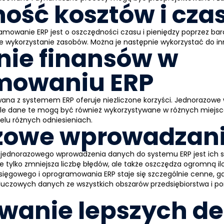
ość kosztów i cza
gramowanie
ERP
jest o oszczędności czasu i pieniędzy poprzez ba
ne wykorzystanie zasobów. Można je następnie wykorzystać do i
ie finansów w
mowaniu ERP
owana z systemem
ERP
oferuje niezliczone korzyści. Jednorazow
, ale dane te mogą być również wykorzystywane w różnych miejs
elu różnych odniesieniach.
zowe wprowadzan
 z jednorazowego wprowadzenia danych do systemu
ERP
jest ich 
e tylko zmniejsza liczbę błędów, ale także oszczędza ogromną il
księgowego i oprogramowania
ERP
staje się szczególnie cenne,
kluczowych danych ze wszystkich obszarów przedsiębiorstwa i p
anie lepszych de