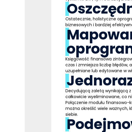
Oszczędn
Ostatecznie, holistyczne opro
biznesowych i bardziej efektyw
Mapowan
oprogra
Księgowość finansowa zintegr
czas i zmniejsza liczbę błędów
uzupełniane lub edytowane w wi
Jednora
Decydującą zaletą wynikającą
całkowicie wyeliminowane, co ni
Połączenie modułu finansowo-
można określić wiele ważnych, 
siebie.
Podejmow