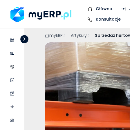
Główna
Konsultacje
myERP
Artykuły
Sprzedaż hurtow
Systemy
Dostawcy
Wycena wdrożenia
Raporty
Wydarzenia
Podcasty
Współpraca