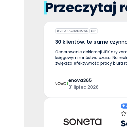
Przeczytaj 
BIURO RACHUNKOWE
ERP
30 klientów, te same czynn
Generowanie deklaracji JPK czy zam
księgowym mnóstwo czasu. Na realn
zwiększa efektywność pracy biura 
usług. Problem: powielanie tych samych czynności administracyjnych i kontrolnych Księgowi z
biura rachunkowego Beaty Liro wyko
enova365
każdego klienta z osobna. Dla każde
wygenerować deklaracje JPK, VAT c
31 lipiec 2026
klienta i wykonania tej samej prac
problemem. Pozostałe to między innymi: niespójność kartotek – rozproszenie dan
powstawaniu duplikatów kontrahentó
centralnego nadzoru – zarządzanie
bazach było utrudnione i wymagało powtarzalnej k
zewnętrzna – brak możliwości masow
S
ryzyko podatkowe zarówno biura, jak i jego klientów. Częsty pr