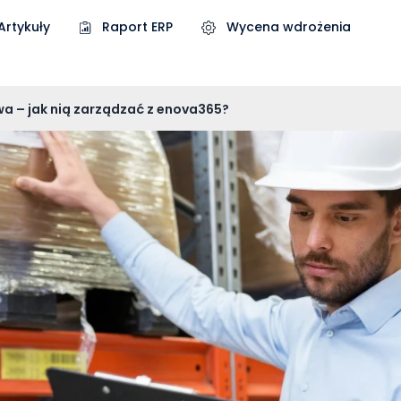
Artykuły
Raport ERP
Wycena wdrożenia
a – jak nią zarządzać z enova365?