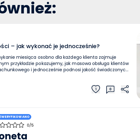
również:
ości – jak wykonać je jednocześnie?
ykanie miesiąca osobno dla każdego klienta zajmuje
ym przykładzie pokazujemy, jak masowa obsługa klientów
rachunkowego i jednocześnie podnosi jakość świadczonych
nywali te same czynności administracyjne i kontrolne dla
j z obsługiwanych firm musieli zamknąć miesiąc i
1
0
zy ZUS. Wymagało to zalogowania się do bazy każdego
y. Pracochłonność z tym związana nie była jednak jedynym
ych sprzyjało
w oraz różnicom w numeracji dokumentów, brak
ZWERYFIKOWANO
 uprawnieniami operatorów i bezpieczeństwem w wielu
0/5
onfiguracji, ograniczona weryfikacja
ej kontroli statusów VIES czy parametrów VAT zwiększał
oneta
oblem w biurach rachunkowych