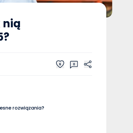
 nią
5?
6
0
esne rozwiązania?