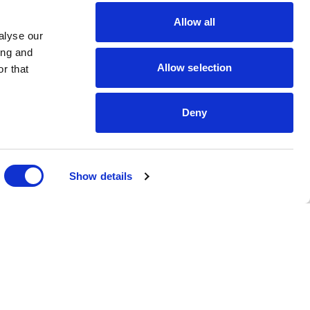
Allow all
alyse our
ing and
Allow selection
r that
Deny
Show details