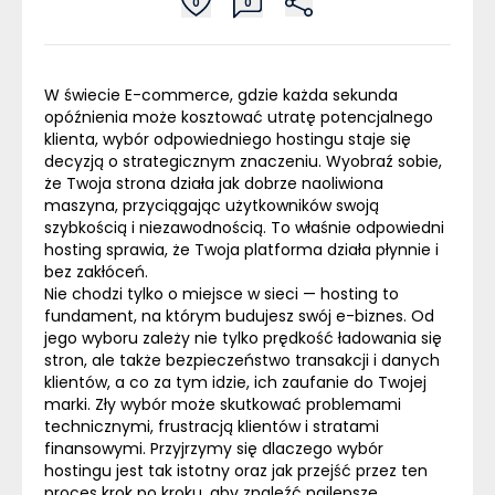
0
0
W świecie
E-commerce
, gdzie każda sekunda
opóźnienia może kosztować utratę potencjalnego
klienta, wybór odpowiedniego hostingu staje się
decyzją o strategicznym znaczeniu. Wyobraź sobie,
że Twoja strona działa jak dobrze naoliwiona
maszyna, przyciągając użytkowników swoją
szybkością i niezawodnością. To właśnie odpowiedni
hosting
sprawia, że Twoja platforma działa płynnie i
bez zakłóceń.
Nie chodzi tylko o miejsce w sieci —
hosting
to
fundament, na którym budujesz swój e-biznes.
Od
jego wyboru zależy nie tylko prędkość ładowania się
stron, ale także bezpieczeństwo transakcji i danych
klientów, a co za tym idzie, ich zaufanie do Twojej
marki. Zły wybór może skutkować problemami
technicznymi, frustracją klientów i stratami
finansowymi. Przyjrzymy się dlaczego wybór
hostingu jest tak istotny oraz jak przejść przez ten
proces krok po kroku, aby znaleźć najlepsze