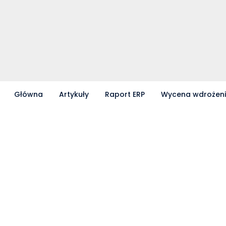
Główna
Artykuły
Raport ERP
Wycena wdrożen
Partnerzy współpracujący