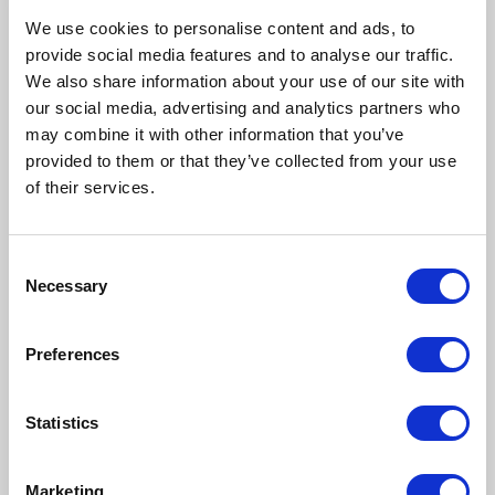
internetowy działał niezawodnie, zapewniając
pozytywne wrażenia z zakupów.
We use cookies to personalise content and ads, to
Dostawca
provide social media features and to analyse our traffic.
We also share information about your use of our site with
hostingu jako
our social media, advertising and analytics partners who
may combine it with other information that you’ve
partner
provided to them or that they’ve collected from your use
of their services.
biznesowy
Wybór dostawcy hostingu to decyzja strategiczna,
Consent
mająca długoterminowy wpływ na sukces Twojego
Necessary
Selection
sklepu
E-commerce
. Poszukując usługodawcy,
warto kierować się nie tylko ofertą techniczną, ale
również podejściem firmy do współpracy i wsparcia
Preferences
klienta.
Idealny dostawca hostingu powinien
pełnić rolę
partnera biznesowego, oferując wsparcie
Statistics
techniczne i doradztwo
, które są nieocenione
zwłaszcza w początkowej fazie działania sklepu lub
podczas dynamicznego rozwoju. Reputacja
Marketing