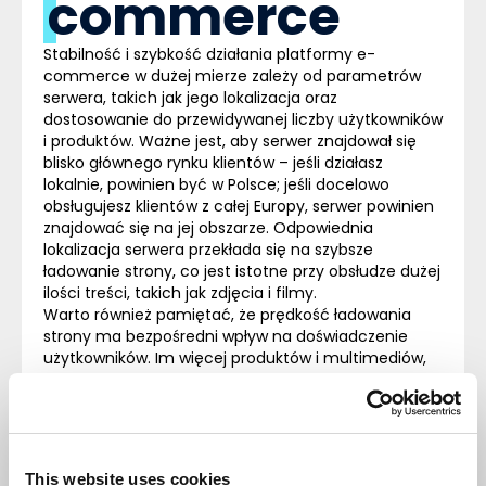
commerce
Stabilność i szybkość działania platformy
e-
commerce
w dużej mierze zależy od parametrów
serwera, takich jak jego lokalizacja oraz
dostosowanie do przewidywanej liczby użytkowników
i produktów. Ważne jest, aby serwer znajdował się
blisko głównego rynku klientów – jeśli działasz
lokalnie, powinien być w Polsce; jeśli docelowo
obsługujesz klientów z całej Europy, serwer powinien
znajdować się na jej obszarze. Odpowiednia
lokalizacja serwera przekłada się na
szybsze
ładowanie strony
, co jest istotne przy obsłudze dużej
ilości treści, takich jak zdjęcia i filmy.
Warto również pamiętać, że prędkość ładowania
strony ma bezpośredni wpływ na doświadczenie
użytkowników.
Im więcej produktów i multimediów,
tym większe wymagania co do przestrzeni i
transferu danych.
Klienci oczekują, że zakupy online
będą przebiegać sprawnie i bez zakłóceń. Problemy
techniczne mogą zniechęcić ich do dokończenia
zakupu, dlatego tak ważne jest, aby sklep
This website uses cookies