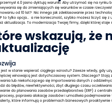
przemysł 4.0
jasno dyktują warunki. Aby utrzymać się na rynku b
wywania się do zmieniających się warunków w czasie rzeczywis
aniu od 10 lat? Nic innego jak zdeklasowanie przez technologicz
RP
to tylko opcja… a nie konieczność, szybko możesz liczyć się z 
 aktualizacja. To modernizacja Twojej firmy, dzięki której staje
tóre wskazują, że 
aktualizację
ozwija
jest w stanie wspierać ciągłego wzrostu? Zawsze wtedy, gdy uzy
częściej winowajcą jest dotychczasowy system. Dlaczego? Stoją 
wania lub niekończącego się importowania danych z oddzielnych
zi do błędów, nieefektywności, zbyt długiego czasu oczekiwania
owanie do
planowania zasobów przedsiębiorstwa
(
ERP
) z centra
 procesy, poprawia alokację zasobów i umożliwia podejmowanie 
alerty, które informują o problemach biznesowych proaktywnie (