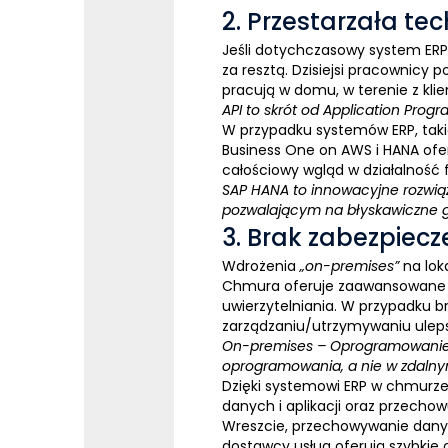
2. Przestarzała te
Jeśli dotychczasowy
system
ERP
za resztą. Dzisiejsi pracownicy 
pracują w domu, w terenie z kli
API
to skrót od Application Progra
W przypadku
systemów
ERP
, tak
Business One on AWS i HANA ofer
całościowy wgląd w działalność f
SAP HANA
to innowacyjne rozwią
pozwalającym na błyskawiczne ge
3. Brak zabezpiec
Wdrożenia
„on-premises”
na lok
Chmura
oferuje zaawansowane f
uwierzytelniania. W przypadku
zarządzaniu/utrzymywaniu uleps
On-premises
– Oprogramowanie l
oprogramowania, a nie w zdalny
Dzięki
systemowi
ERP
w chmurz
danych i aplikacji oraz przecho
Wreszcie, przechowywanie danyc
dostawcy usług oferują szybkie 