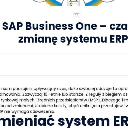
ERP
SAP Business One – cza
zmianę systemu ERP
anim sam poczujesz upływający czas, dużo szybciej odczuje to op
amowania. Zazwyczaj 10-letnie lub starsze. Z reguły z biegiem c
 rynkowej małych i średnich przedsiębiorstw (MŚP). Dlaczego f
zed zmianami, utopione koszty, chęć uniknięcia przestojów i wi
RP
nie wymaga odświeżenia.
mieniać system E