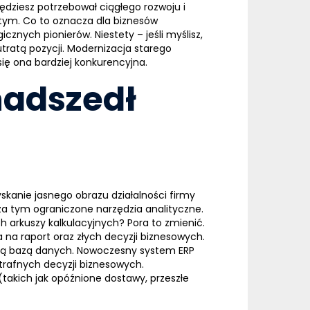
ędziesz potrzebował ciągłego rozwoju i
tym. Co to oznacza dla biznesów
nych pionierów. Niestety – jeśli myślisz,
utratą pozycji. Modernizacja starego
 się ona bardziej konkurencyjna.
nadszedł
skanie jasnego obrazu działalności firmy
za tym ograniczone narzędzia analityczne.
 arkuszy kalkulacyjnych? Pora to zmienić.
 na raport oraz złych decyzji biznesowych.
lną bazą danych. Nowoczesny
system
ERP
trafnych decyzji biznesowych.
takich jak opóźnione dostawy, przeszłe