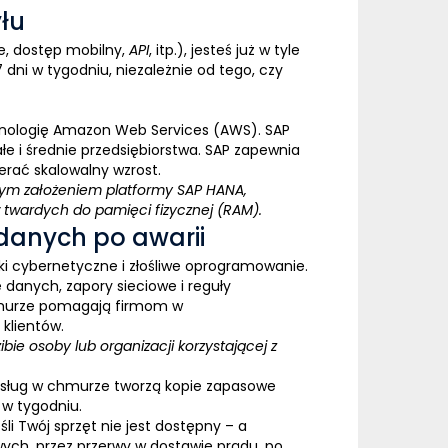
yłu
, dostęp mobilny,
API
, itp.), jesteś już w tyle
 dni w tygodniu, niezależnie od tego, czy
nologię
Amazon Web Services (AWS)
. SAP
e i średnie przedsiębiorstwa. SAP zapewnia
erać skalowalny wzrost.
nym założeniem platformy SAP HANA,
 twardych do pamięci fizycznej (RAM).
 danych po awarii
ki cybernetyczne i złośliwe oprogramowanie.
danych, zapory sieciowe i reguły
hmurze pomagają firmom w
klientów.
e osoby lub organizacji korzystającej z
 usług w chmurze tworzą kopie zapasowe
 w tygodniu.
 Twój sprzęt nie jest dostępny – a
wych, przez przerwy w dostawie prądu, po