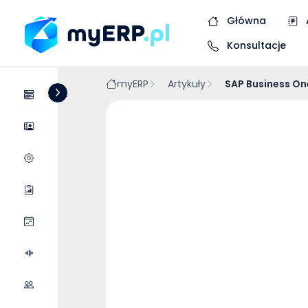
Główna
Konsultacje
myERP
Artykuły
SAP Business On
Systemy
Dostawcy
Wycena wdrożenia
Raporty
Wydarzenia
Podcasty
Współpraca