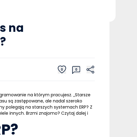
s na
?
0
0
rogramowanie na którym pracujesz. „Starsze
zasu są zastępowane, ale nadal szeroko
irmy polegają na starszych systemach
ERP
? Z
ele innych. Brzmi znajomo? Czytaj dalej i
RP?