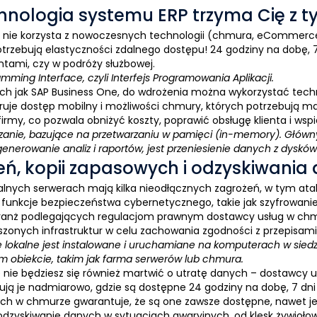
chnologia systemu ERP trzyma Cię z t
nie korzysta z nowoczesnych technologii (chmura, eCommerce
potrzebują elastyczności zdalnego dostępu! 24 godziny na dobę, 7
entami, czy w podróży służbowej.
mming Interface, czyli Interfejs Programowania Aplikacji.
ich jak
SAP Business One
, do wdrożenia można wykorzystać tech
uje dostęp mobilny i możliwości chmury, których potrzebują mał
irmy, co pozwala obniżyć koszty, poprawić obsługę klienta i wspi
zanie, bazujące na przetwarzaniu w pamięci (in-memory). Głów
nerowanie analiz i raportów, jest przeniesienie danych z dysków
zeń, kopii zapasowych i odzyskiwania
alnych serwerach mają kilka nieodłącznych zagrożeń, w tym ata
unkcje bezpieczeństwa cybernetycznego, takie jak szyfrowanie 
 branż podlegających regulacjom prawnym dostawcy usług w c
zonych infrastruktur w celu zachowania zgodności z przepisami 
okalne jest instalowane i uruchamiane na komputerach w siedzibi
m obiekcie, takim jak farma serwerów lub chmura.
e
nie będziesz się również martwić o utratę danych – dostawcy
wują je nadmiarowo, gdzie są dostępne 24 godziny na dobę, 7 dni
h w chmurze gwarantuje, że są one zawsze dostępne, nawet jeśli
odzyskiwanie danych w sytuacjach awaryjnych, od klęsk żywioło