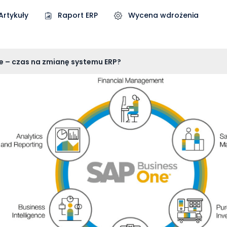
Artykuły
Raport ERP
Wycena wdrożenia
e – czas na zmianę systemu ERP?