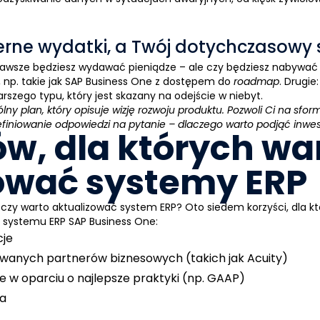
erne wydatki, a Twój dotychczasowy 
wsze będziesz wydawać pieniądze – ale czy będziesz nabywać w
np. takie jak
SAP Business One
z dostępem do
roadmap
.
Drugie
rszego typu, który jest skazany na odejście w niebyt.
ny plan, który opisuje wizję rozwoju produktu. Pozwoli Ci na sf
efiniowanie odpowiedzi na pytanie – dlaczego warto podjąć inwes
w, dla których wa
ować systemy ERP
 czy warto aktualizować system
ERP
? Oto siedem korzyści, dla 
e systemu
ERP
SAP Business One
:
cje
owanych partnerów biznesowych (takich jak Acuity)
 oparciu o najlepsze praktyki (np. GAAP)
ia