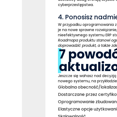
cyberprzestępstwa.
4. Ponosisz nadmi
W przypadku oprogramowania za
je na nowe sprawne rozwiązanie, 
nieefektywnego
systemu
ERP
sta
Roadmapa
produktu stanowi ogól
doprowadzić produkt, a także zd
7 powodó
aktualiz
Jeszcze się wahasz nad decyzją
nowego systemu, na przykładzi
Globalna obecność/lokaliza
Dostarczane przez certyfik
Oprogramowanie zbudowane w
Elastyczne opcje użytkowan
Skalowalność