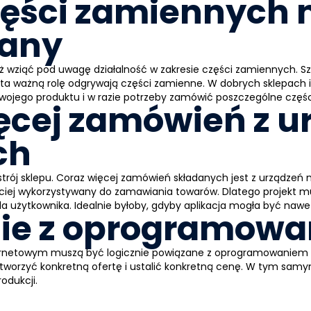
zęści zamiennych 
any
ż wziąć pod uwagę działalność w zakresie części zamiennych. S
ta ważną rolę odgrywają części zamienne. W dobrych sklepach
swojego produktu i w razie potrzeby zamówić poszczególne częśc
ęcej zamówień z u
ch
rój sklepu. Coraz więcej zamówień składanych jest z urządzeń m
ęściej wykorzystywany do zamawiania towarów. Dlatego projekt 
la użytkownika. Idealnie byłoby, gdyby aplikacja mogła być na
nie z oprogramowa
nternetowym muszą być logicznie powiązane z oprogramowaniem
stworzyć konkretną ofertę i ustalić konkretną cenę. W tym samy
odukcji.