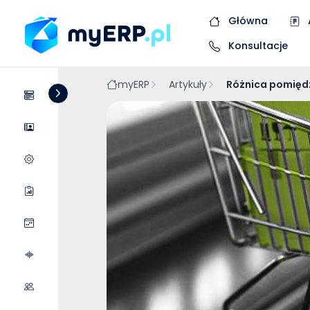
Główna
Konsultacje
myERP
Artykuły
Różnica pomiędz
Systemy
Dostawcy
Wycena wdrożenia
Raporty
Wydarzenia
Podcasty
Współpraca