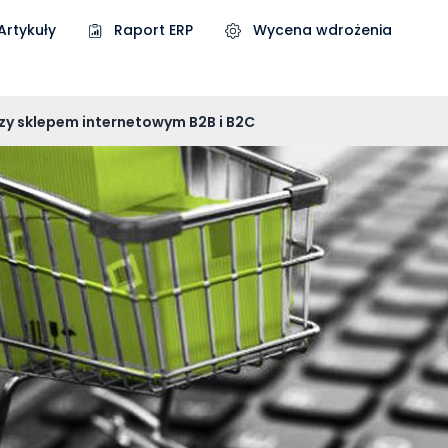
Artykuły
Raport ERP
Wycena wdrożenia
y sklepem internetowym B2B i B2C