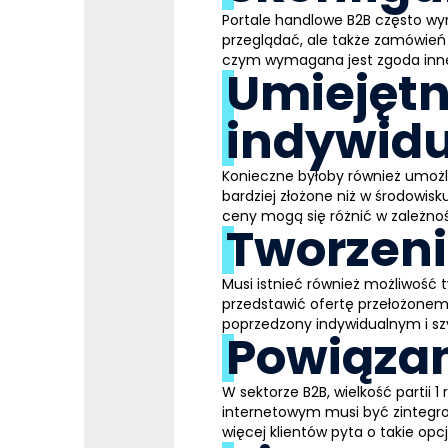
Portale handlowe B2B często wy
przeglądać, ale także zamówień
czym wymagana jest zgoda inne
Umiejętn
indywid
Konieczne byłoby również umożli
bardziej złożone niż w środowis
ceny mogą się różnić w zależnoś
Tworzeni
Musi istnieć również możliwość 
przedstawić ofertę przełożonemu
poprzedzony indywidualnym i sz
Powiązan
W sektorze B2B, wielkość partii
internetowym musi być zintegro
więcej klientów pyta o takie opcj