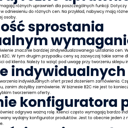
magają różnych uprawnień dla poszczególnych funkcji. Dotyczy 
 w odniesieniu do różnych cen. Na przykład, nabywcy mają różn
j osoby.
ość sprostania
ualnym wymagan
wienie znacznie bardziej zindywidualizowanego ustalania cen. W 
ku B2C. W tym drugim przypadku ceny są zazwyczaj takie same dl
ci od klienta. Należy to wziąć pod uwagę przy tworzeniu sklepu 
e indywidualnych 
tworzenia indywidualnych ofert przed złożeniem zamówienia. Cz
, zanim złożyliby zamówienie. W biznesie B2C nie jest to koniec
ybkim tworzeniem oferty.
ie konfiguratora 
 1 również odgrywa ważną rolę. Klienci często wymagają bardzo i
wany wydajny konfigurator produktów. Jest to obecnie jeden z 
e.