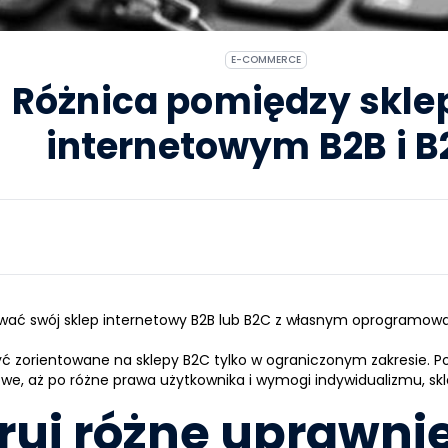
E-COMMERCE
Różnica pomiędzy skl
internetowym B2B i B
rować swój sklep internetowy B2B lub B2C z własnym oprogramo
ć zorientowane na sklepy B2C tylko w ograniczonym zakresie. P
we, aż po różne prawa użytkownika i wymogi indywidualizmu, skle
ruj różne uprawni