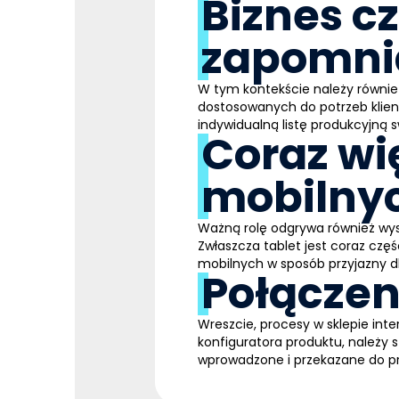
Biznes c
zapomni
W tym kontekście należy równie
dostosowanych do potrzeb klien
indywidualną listę produkcyjną 
Coraz wi
mobilny
Ważną rolę odgrywa również wyst
Zwłaszcza tablet jest coraz cz
mobilnych w sposób przyjazny d
Połącze
Wreszcie, procesy w sklepie i
konfiguratora produktu, należy 
wprowadzone i przekazane do pr