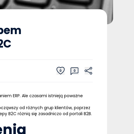
epem
2C
0
0
waniem
ERP
. Ale czasami istnieją poważne
ocząwszy od różnych grup klientów, poprzez
py B2C różnią się zasadniczo od portali B2B.
enia