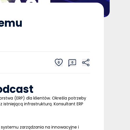
temu
0
0
odcast
orstwa (
ERP
) dla klientów
. Określa potrzeby
z istniejącą infrastrukturą. Konsultant
ERP
o systemu zarządzania na innowacyjne i