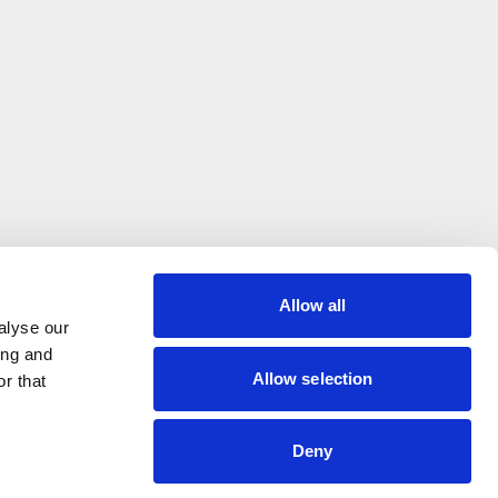
Allow all
alyse our
ing and
Allow selection
r that
Deny