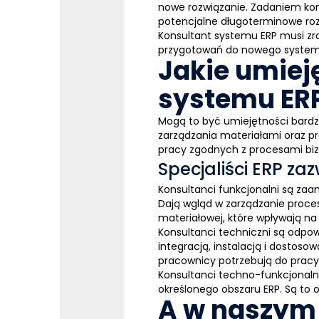
nowe rozwiązanie. Zadaniem kon
potencjalne długoterminowe ro
Konsultant systemu
ERP
musi zr
przygotowań do nowego systemu
Jakie umiej
systemu ER
Mogą to być umiejętności bardz
zarządzania materiałami oraz p
pracy zgodnych z procesami bi
Specjaliści ERP zaz
Konsultanci funkcjonalni
są zaan
Dają wgląd w zarządzanie proces
materiałowej, które wpływają na
Konsultanci techniczni
są odpow
integracją, instalacją i dostos
pracownicy potrzebują do pracy
Konsultanci techno-funkcjonaln
określonego obszaru
ERP
. Są to
A w naszym