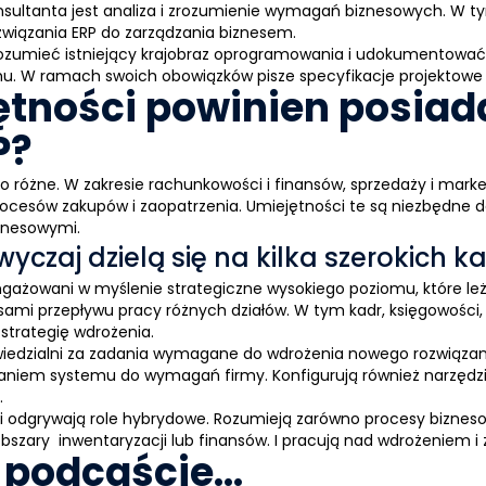
sultanta jest
analiza i zrozumienie wymagań biznesowych
. W t
związania
ERP
do zarządzania biznesem.
ozumieć istniejący krajobraz oprogramowania i udokumentować 
. W ramach swoich obowiązków pisze specyfikacje projektowe 
ętności powinien posiad
P?
o różne. W zakresie rachunkowości i finansów, sprzedaży i mark
rocesów zakupów i zaopatrzenia. Umiejętności te są niezbędne
znesowymi.
wyczaj dzielą się na kilka szerokich ka
gażowani w myślenie strategiczne wysokiego poziomu, które leż
ami przepływu pracy różnych działów. W tym kadr, księgowości,
 strategię wdrożenia.
iedzialni za zadania wymagane do wdrożenia nowego rozwiąza
owaniem systemu do wymagań firmy. Konfigurują również narzędzi
.
i
odgrywają role hybrydowe. Rozumieją zarówno procesy bizneso
 obszary inwentaryzacji lub finansów. I pracują nad wdrożeniem i
 podcaście…