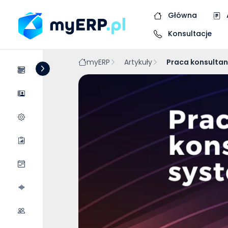
Główna
Konsultacje
myERP
Artykuły
Praca konsultan
Systemy
Dostawcy
Wycena wdrożenia
Raporty
Wydarzenia
Podcasty
Współpraca