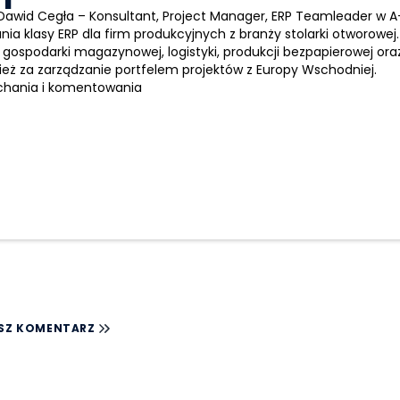
Dawid Cegła –
Konsultant, Project Manager,
ERP
Teamleader w A+
nia klasy
ERP
dla firm produkcyjnych z branży stolarki otworow
 gospodarki magazynowej, logistyki, produkcji bezpapierowej or
nież za zarządzanie portfelem projektów z Europy Wschodniej.
chania i komentowania
SZ KOMENTARZ