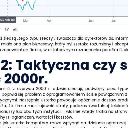
ci śledzą „tego typu rzeczy”, zwłaszcza dla dyrektorów ds. inform
e miała ona plan biznesowy, który był szeroko rozumiany i akce
ą zapewniał on firmie, w ostatecznym rozrachunku porażka
i2
ok
i2: Taktyczna czy 
 2000r.
mem
i2
z czerwca 2000 r. odzwierciedlają podwójny cios, typ
ze, pojawia się problem z oprogramowaniem ściśle powiązany
cznymi. Następnie usterka powoduje opóźnienie dostaw produkt
 duża, że firma musi ujawnić straty podczas kwartalnej telekonfe
iuszy lub obu tych instytucji. I właśnie wtedy trafia na strony T
hy IT, ograniczeń, wartości i kosztów.
 jak usterka komputera może wpłynąć na działanie ogromnej fir