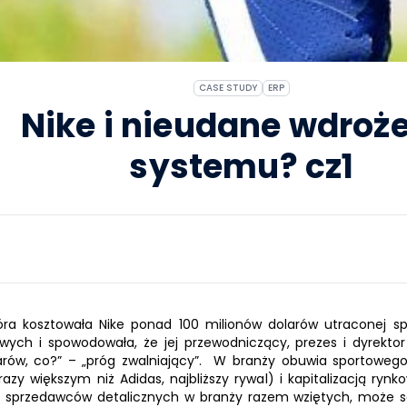
CASE STUDY
ERP
Nike i nieudane wdroż
systemu? cz1
óra kosztowała
Nike
ponad 100 milionów dolarów utraconej spr
wych i spowodowała, że jej przewodniczący, prezes i dyrekto
arów, co?” – „próg zwalniający”. W branży obuwia sportoweg
y większym niż Adidas, najbliższy rywal) i kapitalizacją rynk
 i sprzedawców detalicznych w branży razem wziętych, może s