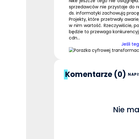
Nike
jeszcze tego nie osiągnęła
sprzedawców nie przystaje do re
ds. informatyki zachowują pracę
Projekty, które przetrwały awari
w nim wartość. Rzeczywiście, p
będzie to przewaga konkurencyj
cdn…
Jeśli te
Komentarze (0)
NAPI
Nie ma