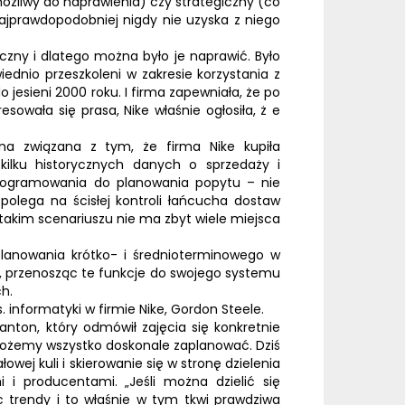
 możliwy do naprawienia) czy strategiczny (co
ajprawdopodobniej nigdy nie uzyska z niego
zny i dlatego można było je naprawić. Było
iednio przeszkoleni w zakresie korzystania z
do
jesieni 2000 roku
. I firma zapewniała, że po
resowała się prasa,
Nike
właśnie ogłosiła, ż e
 ona związana z tym, że firma
Nike
kupiła
ilku historycznych danych o sprzedaży i
programowania do planowania popytu – nie
 polega na ścisłej kontroli łańcucha dostaw
akim scenariuszu nie ma zbyt wiele miejsca
anowania krótko- i średnioterminowego w
, przenosząc te funkcje do swojego systemu
h.
informatyki w firmie Nike, Gordon Steele.
nton, który odmówił zajęcia się konkretnie
 możemy wszystko doskonale zaplanować. Dziś
wej kuli i skierowanie się w stronę dzielenia
 i producentami. „Jeśli można dzielić się
 trendy i to właśnie w tym tkwi prawdziwa