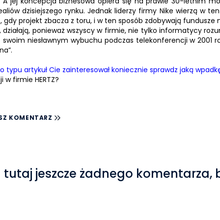
. A jej koncepcja biznesowa opiera się na prawie 30-letnim mo
aliów dzisiejszego rynku. Jednak liderzy firmy Nike wierzą w t
, gdy projekt zbacza z toru, i w ten sposób zdobywają fundusze 
e, działają, ponieważ wszyscy w firmie, nie tylko informatycy roz
o swoim niesławnym wybuchu podczas telekonferencji w 2001 rok
na”.
go typu artykuł Cie zainteresował koniecznie sprawdz jaką wpadk
SZ KOMENTARZ
 tutaj jeszcze żadnego komentarza, 