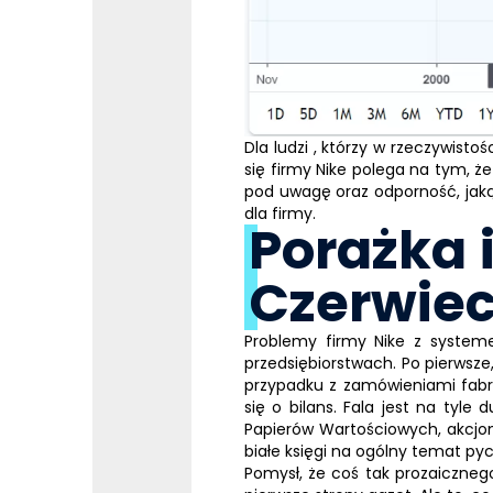
Dla ludzi , którzy w rzeczywistoś
się firmy Nike polega na tym, ż
pod uwagę oraz odporność, jak
dla firmy.
Porażka 
Czerwiec
Problemy firmy
Nike
z syste
przedsiębiorstwach. Po pierws
przypadku z zamówieniami fabry
się o bilans. Fala jest na tyle
Papierów Wartościowych, akcjonar
białe księgi na ogólny temat pyc
Pomysł, że coś tak prozaicznego