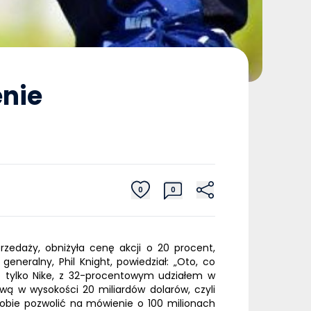
enie
0
0
zedaży, obniżyła cenę akcji o 20 procent,
r generalny,
Phil Knight
, powiedział: „Oto, co
o tylko Nike, z 32-procentowym udziałem w
ową w wysokości 20 miliardów dolarów, czyli
obie pozwolić na mówienie o 100 milionach