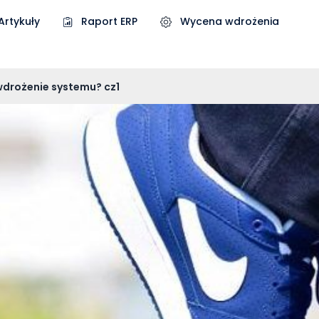
Artykuły
Raport ERP
Wycena wdrożenia
 wdrożenie systemu? cz1