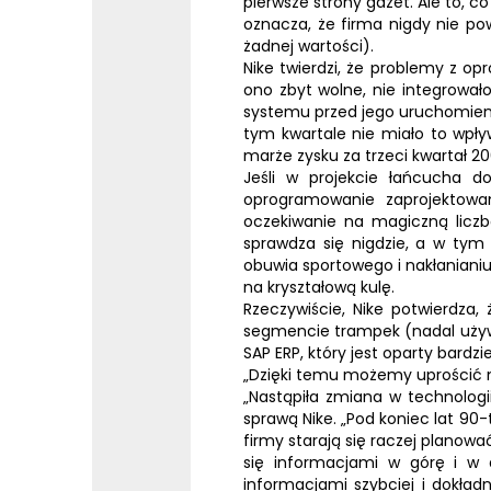
pierwsze strony gazet. Ale to, c
oznacza, że firma nigdy nie po
żadnej wartości).
Nike
twierdzi, że problemy z 
ono zbyt wolne, nie integrowało
systemu przed jego uruchomieni
tym kwartale nie miało to wpły
marże zysku za trzeci kwartał 200
Jeśli w projekcie łańcucha 
oprogramowanie zaprojektowa
oczekiwanie na magiczną licz
sprawdza się nigdzie, a w ty
obuwia sportowego i nakłaniani
na kryształową kulę.
Rzeczywiście, Nike potwierdza
segmencie trampek (nadal używa
SAP
ERP
, który jest oparty bard
„Dzięki temu możemy uprościć ni
„Nastąpiła zmiana w technologi
sprawą Nike. „Pod koniec lat 9
firmy starają się raczej planowa
się informacjami w górę i w d
informacjami szybciej i dokła