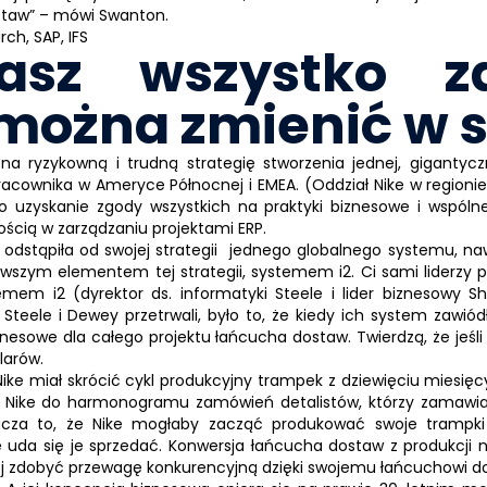
staw” – mówi Swanton.
asz wszystko z
można zmienić w 
 na ryzykowną i trudną strategię stworzenia jednej, giganty
acownika w Ameryce Północnej i EMEA. (Oddział Nike w regionie A
 uzyskanie zgody wszystkich na praktyki biznesowe i wspól
dkością w zarządzaniu projektami
ERP
.
ie odstąpiła od swojej strategii jednego globalnego systemu, naw
erwszym elementem tej strategii, systemem
i2
. Ci sami liderzy
stemem
i2
(dyrektor ds. informatyki Steele i lider biznesowy S
eele i Dewey przetrwali, było to, że kiedy ich system zawiódł
znesowe dla całego projektu łańcucha dostaw. Twierdzą, że jeśli 
larów.
ike miał skrócić cykl produkcyjny trampek z dziewięciu miesięc
y Nike do harmonogramu zamówień detalistów, którzy zamawia
cza to, że Nike mogłaby zacząć produkować swoje trampki
e uda się je sprzedać.
Konwersja
łańcucha dostaw z produkcji 
j zdobyć przewagę konkurencyjną dzięki swojemu łańcuchowi do