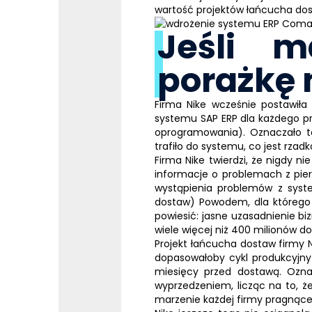
wartość projektów łańcucha do
Jeśli m
porażkę 
Firma Nike wcześnie postawiła
systemu
SAP
ERP
dla każdego pr
oprogramowania). Oznaczało to
trafiło do systemu, co jest rza
Firma Nike twierdzi, że nigdy n
informacje o problemach z pi
wystąpienia problemów z sy
dostaw) Powodem, dla którego St
powiesić: jasne uzasadnienie bi
wiele więcej niż 400 milionów do
Projekt łańcucha dostaw firmy N
dopasowałoby cykl produkcyjn
miesięcy przed dostawą. Ozna
wyprzedzeniem, licząc na to, ż
marzenie każdej firmy pragnące