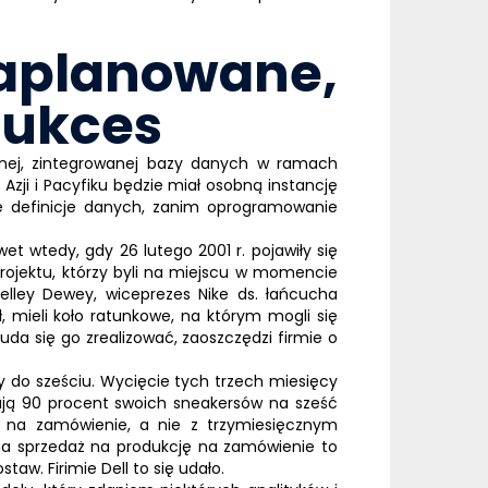
aplanowane,
sukces
cznej, zintegrowanej bazy danych w ramach
zji i Pacyfiku będzie miał osobną instancję
ne definicje danych, zanim oprogramowanie
et wtedy, gdy 26 lutego 2001 r. pojawiły się
 projektu, którzy byli na miejscu w momencie
helley Dewey, wiceprezes Nike ds. łańcucha
, mieli koło ratunkowe, na którym mogli się
uda się go zrealizować, zaoszczędzi firmie o
y do sześciu. Wycięcie tych trzech miesięcy
ją 90 procent swoich sneakersów na sześć
 na zamówienie, a nie z trzymiesięcznym
na sprzedaż na produkcję na zamówienie to
staw. Firimie
Dell
to się udało.