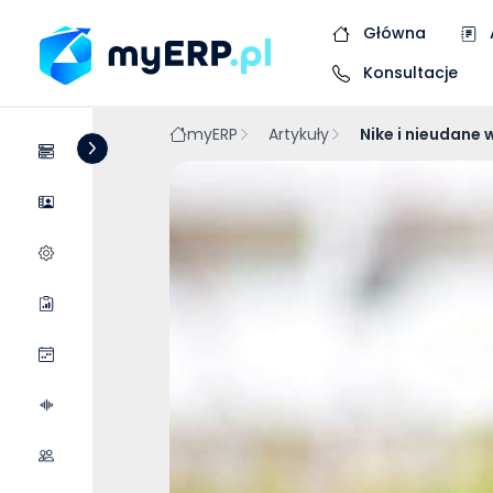
Główna
Konsultacje
myERP
Artykuły
Nike i nieudane
Systemy
Dostawcy
Wycena wdrożenia
Raporty
Wydarzenia
Podcasty
Współpraca