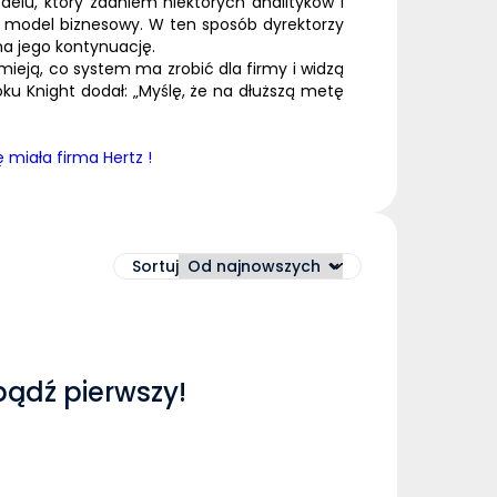
delu, który zdaniem niektórych analityków i
en model biznesowy. W ten sposób dyrektorzy
na jego kontynuację.
umieją, co system ma zrobić dla firmy i widzą
u Knight dodał: „Myślę, że na dłuższą metę
ę miała firma Hertz !
Sortuj
bądź pierwszy!