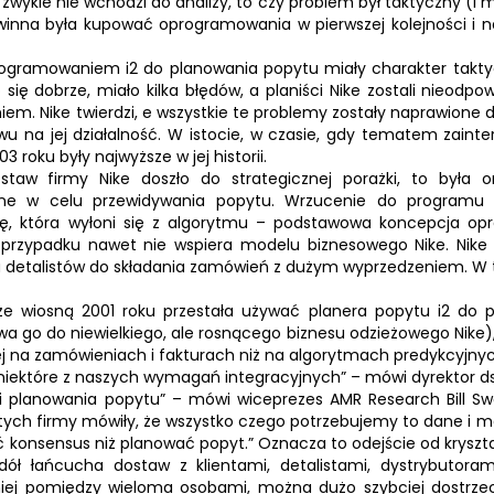
o zwykle nie wchodzi do analizy, to czy problem był taktyczny (i
winna była kupować oprogramowania w pierwszej kolejności i n
oprogramowaniem
i2
do planowania popytu miały charakter taktyc
 się dobrze, miało kilka błędów, a planiści
Nike
zostali nieodpow
em. Nike twierdzi, e wszystkie te problemy zostały naprawione 
wu na jej działalność. W istocie, w czasie, gdy tematem zainte
3 roku były najwyższe w jej historii.
dostaw firmy
Nike
doszło do strategicznej porażki, to była
ne w celu przewidywania popytu. Wrzucenie do programu k
bę, która wyłoni się z algorytmu – podstawowa koncepcja o
m przypadku nawet nie wspiera modelu biznesowego
Nike
. Nike
u detalistów do składania zamówień z dużym wyprzedzeniem. W t
, że wiosną 2001 roku przestała używać planera popytu
i2
do pl
 go do niewielkiego, ale rosnącego biznesu odzieżowego Nike)
ziej na zamówieniach i fakturach niż na algorytmach predykcyjnyc
ektóre z naszych wymagań integracyjnych” – mówi dyrektor ds. 
i planowania popytu” – mówi wiceprezes AMR Research Bill Swa
0-tych firmy mówiły, że wszystko czego potrzebujemy to dane i
ć konsensus niż planować popyt.” Oznacza to odejście od kryształo
ół łańcucha dostaw z klientami, detalistami, dystrybutorami
dniej pomiędzy wieloma osobami, można dużo szybciej dostrzec