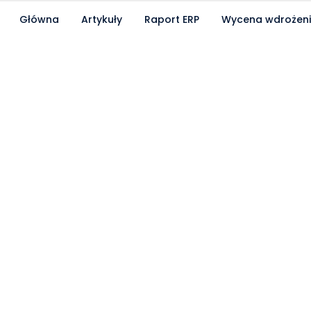
Główna
Artykuły
Raport ERP
Wycena wdrożen
Partnerzy współpracujący