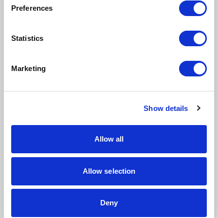
ma większą złożoność planowania, technologii i
Preferences
wymagań operacyjnych. Tu istotna jest dobra
analiza przedwdrożeniowa, bo produkcja jest
obszarem, w którym błędny zakres szybko generuje
Statistics
koszty.
Proalpha
Marketing
Rozwiązanie często pojawiające się w firmach
produkcyjnych i inżynieryjnych, gdzie ważne jest
planowanie i kontrola realizacji. Jest to świetna
alternatywa dla dużych systemów, dla firm które
Show details
szukaja ERP dla produkcji. W praktyce koszt
wdrożenia zależy od tego, czy firma chce objąć
systemem cały łańcuch procesów od razu, czy
podejdzie etapowo.
Allow all
RamBase
System wybierany tam, gdzie potrzebna jest duża
Allow selection
dyscyplina procesowa, śledzenie i spójność danych.
Wdrożenia potrafią być wymagające w
organizacjach, które mają dużo wyjątków i
Deny
niestandardowych ścieżek, bo wtedy projekt
potrzebuje mocnego uporządkowania.