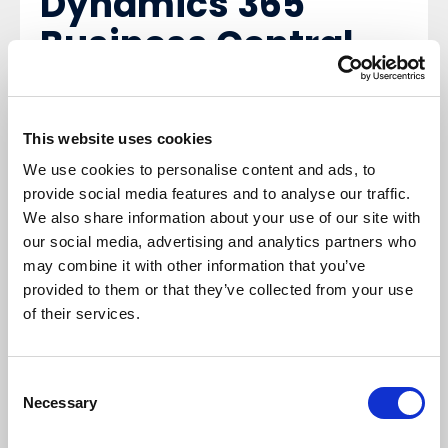
Dynamics 365
Business Central
Popularny wybór dla firm, które rosną i chcą
połączyć ERP z ekosystemem Microsoft. Dobrze
sprawdza się tam, gdzie liczy się integracja,
elastyczność i możliwość dalszego rozwoju. Koszty
This website uses cookies
zależą przede wszystkim od integracji i tego, ile
We use cookies to personalise content and ads, to
procesów firma chce uruchomić w pierwszej fazie.
Monitor ERP
provide social media features and to analyse our traffic.
We also share information about your use of our site with
Systems
our social media, advertising and analytics partners who
may combine it with other information that you’ve
Rozwiązanie, które często trafia do firm
provided to them or that they’ve collected from your use
produkcyjnych. Dla wielu organizacji jest atrakcyjne,
bo potrafi szybko uporządkować obszary związane z
of their services.
realizacją produkcji. Koszt rośnie przy
niestandardowych procesach i rozbudowanych
integracjach z innymi systemami.
Consent
ABAS
Necessary
Selection
System częściej wybierany w produkcji, gdy firma