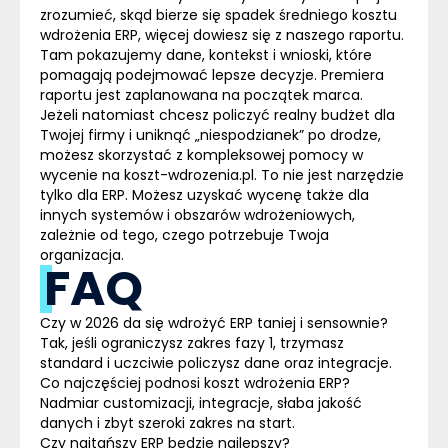
zrozumieć, skąd bierze się spadek średniego kosztu
wdrożenia ERP, więcej dowiesz się z naszego raportu.
Tam pokazujemy dane, kontekst i wnioski, które
pomagają podejmować lepsze decyzje.
Premiera
raportu jest zaplanowana na początek marca
.
Jeżeli natomiast chcesz
policzyć realny budżet
dla
Twojej firmy i uniknąć „niespodzianek” po drodze,
możesz skorzystać z kompleksowej pomocy w
wycenie na
koszt-wdrozenia.pl
.
To nie jest narzędzie
tylko dla ERP. Możesz uzyskać wycenę także dla
innych systemów i obszarów wdrożeniowych,
zależnie od tego, czego potrzebuje Twoja
organizacja.
FAQ
Czy w 2026 da się wdrożyć ERP taniej i sensownie?
Tak, jeśli ograniczysz zakres fazy 1, trzymasz
standard i uczciwie policzysz dane oraz integracje.
Co najczęściej podnosi koszt wdrożenia ERP?
Nadmiar customizacji, integracje, słaba jakość
danych i zbyt szeroki zakres na start.
Czy najtańszy ERP będzie najlepszy?