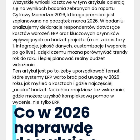
Wszystkie wnioski kosztowe w tym artykule opierają
się na wynikach badania zebranych do raportu
Cyfrowy Menedżer 2026
, którego premiera jest
zaplanowana na
początek marca 2026
. W badaniu
analizujemy deklaracje respondentów dotyczące
kosztów wdrożeń ERP
oraz kluczowych czynników
wpływających na budżet projektu (m.in. zakres fazy
1, integracje, jakość danych, customizacje i wsparcie
po go live), dzięki czemu można porównywać trendy
rok do roku i lepiej planować realny budżet
wdrożenia.
Ten artykuł jest po to, żeby uporządkować temat:
które systemy ERP warto brać pod uwagę w 2026
roku, jak myśleć o kosztach i gdzie najczęściej
„ucieka” budżet. Na końcu znajdziesz też wskazanie,
gdzie możesz uzyskać kompleksową pomoc w
wycenie, nie tylko ERP.
Co w 2026
naprawdę