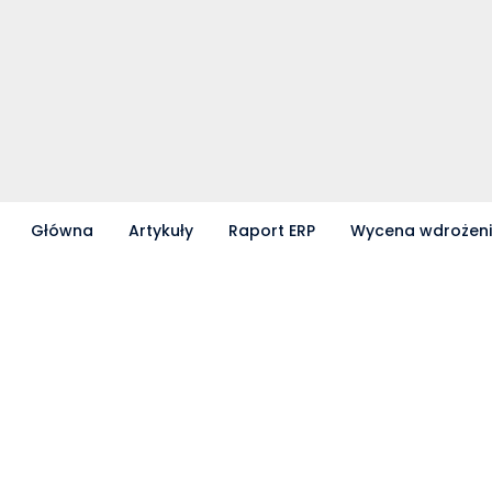
Główna
Artykuły
Raport ERP
Wycena wdrożen
Partnerzy współpracujący