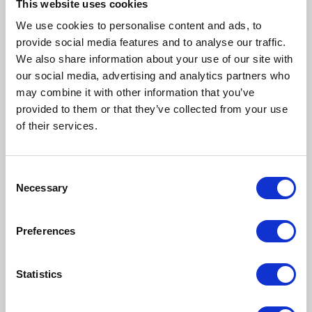
danych w czasie
This website uses cookies
rzeczywistym
We use cookies to personalise content and ads, to
provide social media features and to analyse our traffic.
Dane zbierane przez system MES prezentowane są
We also share information about your use of our site with
najczęściej w postaci interaktywnych dashboardów.
our social media, advertising and analytics partners who
Mogą one być wyświetlane na ekranach
may combine it with other information that you’ve
operatorskich na hali produkcyjnej lub w aplikacjach
provided to them or that they’ve collected from your use
dostępnych z poziomu przeglądarki internetowej.
of their services.
Najczęściej stosowane formy wizualizacji to:
dashboardy produkcyjne pokazujące aktualny
stan maszyn i linii produkcyjnych;
Consent
wykresy czasu rzeczywistego prezentujące
Necessary
Selection
zmiany parametrów takich jak temperatura,
wibracje czy zużycie energii;
Preferences
mapy przestojów wskazujące miejsca i
przyczyny zatrzymań produkcji;
Statistics
wizualizacja wskaźników efektywności, takich
jak Overall Equipment Effectiveness (OEE).