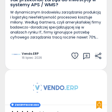
systemy APS / WMS?
W dynamicznym środowisku zarządzania produkcją
i logistyką nieefektywność procesowa kosztuje
miliony. Według Gartnera, czyli amerykańskiej firmy
badawczo-doradczej specjalizującej się w
analizach rynku IT, firmy ignorujące potrzebę
cyfrowego zarządzania tracą rocznie nawet 70%
potencjału optymalizacyjnego. Dla szefów
produkcji, kierowników operacyjnych, dyrektorów
logistyki czy managerów IT, wprowadzenie
Vendo.ERP
1
0
systemów klasy APS (Advanced Planning and
16 lipiec 2026
Scheduling) oraz WMS (Warehouse Management
System) często nie jest możliwością, lecz
koniecznością, która warunkuje rozwój oraz
konkurencyjność. W jaki sposób przedstawić tę
potrzebę członkom zarządu, aby zakup systemu
zaczął być postrzegany jako opłacalna inwestycja,
a nie zbędny „koszt”. Oto poradnik z pakietem
konkretnych argumentów opartych na twardych
danych i weryfikowalnych wskaźnikach. Jak
ZWERYFIKOWANO
przedstawić potrzebę wdrożenia APS i WMS w języku