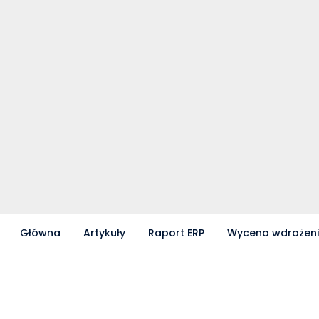
Główna
Artykuły
Raport ERP
Wycena wdrożen