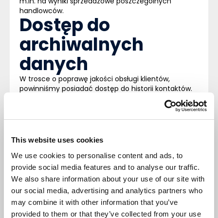
m.in. na wyniki sprzedażowe poszczególnych
handlowców.
Dostęp do
archiwalnych
danych
W trosce o poprawę jakości obsługi klientów,
powinniśmy posiadać dostęp do historii kontaktów.
Najlepsze oprogramowania
CRM
umożliwiają
sprawdzenie informacji dotyczących m.in. przebiegu
przeszłych rozmów, które nierzadko stanowią punkt
odniesienia podczas dalszych negocjacji. Umożliwia
to opracowanie odpowiedniej strategii, a także
This website uses cookies
otrzymanie pełnego obrazu sytuacji podczas
We use cookies to personalise content and ads, to
nieobecności któregoś z handlowców.
Wykonywanie
provide social media features and to analyse our traffic.
We also share information about your use of our site with
zadań masowych
our social media, advertising and analytics partners who
may combine it with other information that you’ve
Podczas przeglądu funkcjonalności systemów
CRM
,
provided to them or that they’ve collected from your use
warto zwrócić uwagę na możliwość grupowania