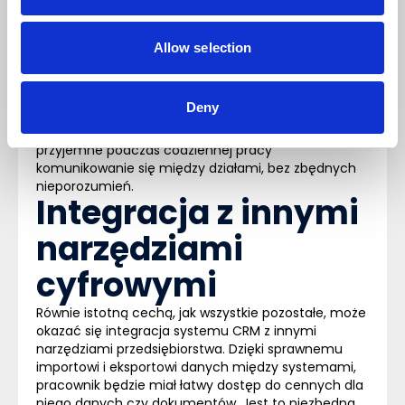
wewnętrzna
Allow selection
System
CRM
pomaga zwiększyć szanse sprzedaży –
także dzięki komunikacji wewnątrz organizacji.
Powinien być wyposażony w centralną bazę plików,
Deny
narzędzie do publikowania ogłoszeń, ale również
wbudowany komunikator. Umożliwi to szybkie, łatwe i
przyjemne podczas codziennej pracy
komunikowanie się między działami, bez zbędnych
nieporozumień.
Integracja z innymi
narzędziami
cyfrowymi
Równie istotną cechą, jak wszystkie pozostałe, może
okazać się integracja systemu
CRM
z innymi
narzędziami przedsiębiorstwa. Dzięki sprawnemu
importowi i eksportowi danych między systemami,
pracownik będzie miał łatwy dostęp do cennych dla
niego danych czy dokumentów. Jest to niezbędna