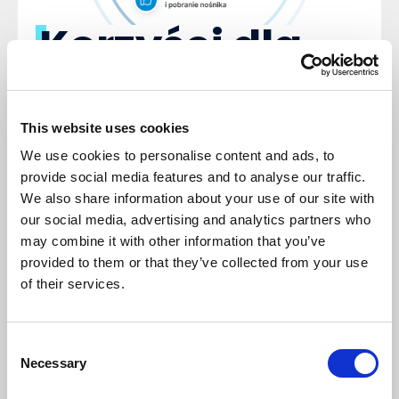
Korzyści dla
klientów
Wprowadzenie tych zmian przynosi szereg korzyści:
This website uses cookies
Lepsza kontrola i zarządzanie miejscem
We use cookies to personalise content and ads, to
na magazynie
:
nowe funkcjonalności
provide social media features and to analyse our traffic.
pozwalają na bardziej efektywne zarządzanie
We also share information about your use of our site with
przestrzenią w lokalizacjach składowania.
our social media, advertising and analytics partners who
Dzięki temu magazyn jest lepiej
may combine it with other information that you’ve
provided to them or that they’ve collected from your use
zorganizowany, uzupełnianie zapasów odbywa
of their services.
się w sposób płynny bez przestojów,
a przestrzeń jest wykorzystywana
w optymalny sposób.
Consent
Udrożnienie miejsc składowania
:
dzięki
Necessary
Selection
możliwości pobierania całego nośnika unikamy