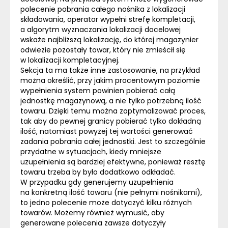
polecenie pobrania całego nośnika z lokalizacji
składowania, operator wypełni strefę kompletacji,
a algorytm wyznaczania lokalizacji docelowej
wskaże najbliższą lokalizację, do której magazynier
odwiezie pozostały towar, który nie zmieścił się
w lokalizacji kompletacyjnej.
Sekcja ta ma także inne zastosowanie, na przykład
można określić, przy jakim procentowym poziomie
wypełnienia system powinien pobierać całą
jednostkę magazynową
, a nie tylko potrzebną ilość
towaru. Dzięki temu można zoptymalizować proces,
tak aby do pewnej granicy pobierać tylko dokładną
ilość, natomiast powyżej tej wartości generować
zadania pobrania całej jednostki. Jest to szczególnie
przydatne w sytuacjach, kiedy mniejsze
uzupełnienia są bardziej efektywne, ponieważ resztę
towaru trzeba by było dodatkowo odkładać.
W przypadku gdy generujemy uzupełnienia
na konkretną ilość towaru (nie pełnymi nośnikami),
to jedno polecenie może dotyczyć kilku różnych
towarów. Możemy również wymusić, aby
generowane polecenia zawsze dotyczyły