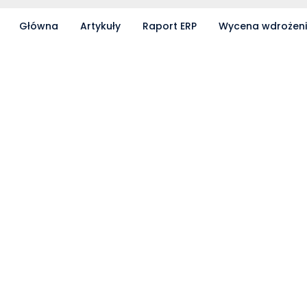
Główna
Artykuły
Raport ERP
Wycena wdrożen
Partnerzy współpracujący