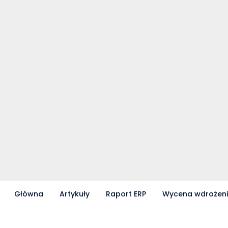
biznesowe.
Główna
Artykuły
Raport ERP
Wycena wdrożen