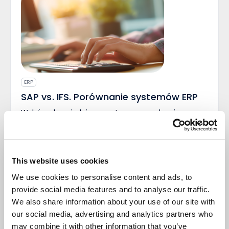
ERP
SAP vs. IFS. Porównanie systemów ERP
Wybór odpowiedniego systemu zarządzania
zasobami przedsiębiorstwa (ERP) jest kluczowy dla
długotrwałego sukcesu organizacji. Systemy IFS i
SAP to dwie popularne opcje, które pomagają
przedsiębiorstwom zoptymalizować procesy
This website uses cookies
biznesowe. W tym artykule przyjrzymy się
podobieństwom i różnicom między tymi dwoma
We use cookies to personalise content and ads, to
rozwiązaniami, aby pomóc Ci podjąć decyzję, który
provide social media features and to analyse our traffic.
z nich jest dla Ciebie odpowiedni. System IFS – co
Marek
Mac
We also share information about your use of our site with
1
0
to jest? Funkcjonalność i integracje IFS to
02 lipiec 2026
our social media, advertising and analytics partners who
kompleksowe oprogramowanie biznesowe, które –
podobnie jak SAP – oferuje szeroką gamę funkcji.
may combine it with other information that you’ve