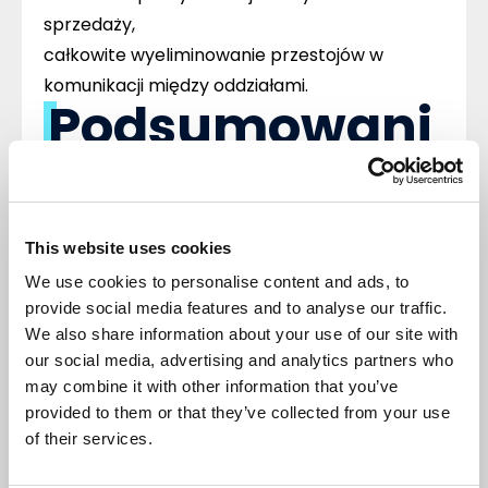
sprzedaży,
całkowite wyeliminowanie przestojów w
komunikacji między oddziałami.
Podsumowani
e
Hosting ERP dla branży FMCG to dziś nie luksus,
lecz
konieczność
, jeśli firma chce utrzymać tempo i
This website uses cookies
konkurencyjność. Wybierając partnera
technologicznego, warto postawić na
stabilność,
We use cookies to personalise content and ads, to
bezpieczeństwo i realne wsparcie
.
provide social media features and to analyse our traffic.
Dlatego coraz więcej przedsiębiorstw
We also share information about your use of our site with
wybiera
Itmation
– firmę, która nie tylko udostępnia
our social media, advertising and analytics partners who
serwer wirtualny, ale zapewnia kompleksowe
may combine it with other information that you’ve
środowisko ERP w chmurze, gotowe do pracy w
najbardziej wymagających warunkach.
provided to them or that they’ve collected from your use
of their services.