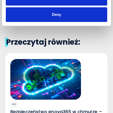
DODAJ KOMENTARZ
Deny
Przeczytaj również:
ERP
Bezpieczeństwo enova365 w chmurze –