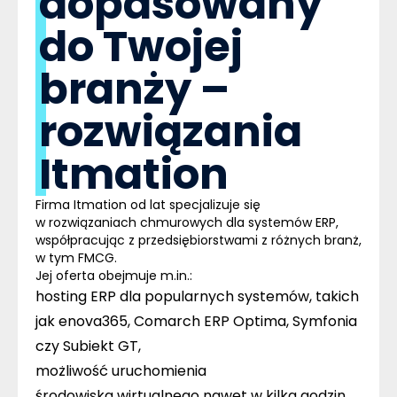
dopasowany
do Twojej
branży –
rozwiązania
Itmation
Firma
Itmation
od lat specjalizuje się
w
rozwiązaniach chmurowych dla systemów ERP
,
współpracując z przedsiębiorstwami z różnych branż,
w tym FMCG.
Jej oferta obejmuje m.in.:
hosting ERP dla popularnych systemów, takich
jak
enova365, Comarch ERP Optima, Symfonia
czy Subiekt GT
,
możliwość uruchomienia
środowiska
wirtualnego nawet w kilka godzin
,