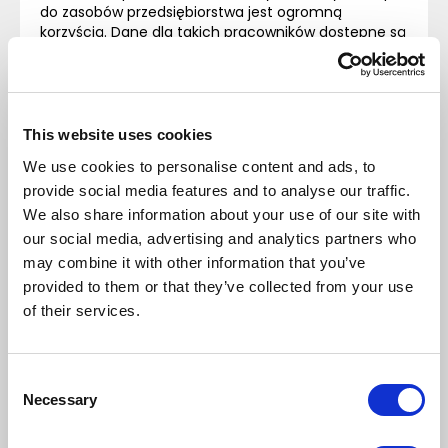
do zasobów przedsiębiorstwa jest ogromną
korzyścią. Dane dla takich pracowników dostępne są
online i nie ma konieczności ich migracji z lokalnych
urządzeń pracowników do systemu centralnego, co
w zależności od charakterystyki prowadzonej
działalności może znacząco wpływać na
efektywność firmy. Jednocześnie rozwiązanie daje
This website uses cookies
możliwość elastycznego rozwoju. Wraz ze wzrostem
We use cookies to personalise content and ads, to
firmy (np. zwiększanie liczby pracowników czy
provide social media features and to analyse our traffic.
rozszerzanie obszaru działalności) możliwe jest, w
miarę prosty sposób, rozpoczęcie korzystania z
We also share information about your use of our site with
nowych usług oferowanych przez dostawcę.
our social media, advertising and analytics partners who
may combine it with other information that you’ve
Właściciele firm przed wdrożeniem
ERP
w chmurze
provided to them or that they’ve collected from your use
często zastanawiają się nad kwestią
of their services.
bezpieczeństwa danych. Nowoczesna technologia,
rygorystyczne procedury i skomplikowane klucze
zabezpieczeń spowodowały, że stopień
technicznych zabezpieczeń systemów w chmurze
Consent
jest wyższy niż przeciętny poziom zabezpieczeń w
Necessary
Selection
firmach z własną infrastrukturą IT. Wynika to
chociażby z możliwości technicznych i