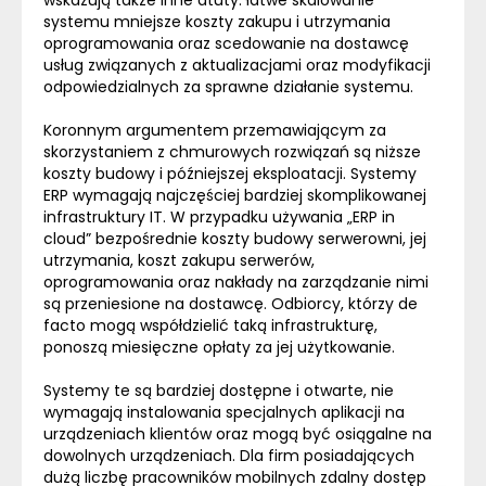
wskazują także inne atuty: łatwe skalowanie
systemu mniejsze koszty zakupu i utrzymania
oprogramowania oraz scedowanie na dostawcę
usług związanych z aktualizacjami oraz modyfikacji
odpowiedzialnych za sprawne działanie systemu.
Koronnym argumentem przemawiającym za
skorzystaniem z chmurowych rozwiązań są niższe
koszty budowy i późniejszej eksploatacji. Systemy
ERP
wymagają najczęściej bardziej skomplikowanej
infrastruktury IT. W przypadku używania „
ERP
in
cloud
” bezpośrednie koszty budowy serwerowni, jej
utrzymania, koszt zakupu serwerów,
oprogramowania oraz nakłady na zarządzanie nimi
są przeniesione na dostawcę. Odbiorcy, którzy de
facto mogą współdzielić taką infrastrukturę,
ponoszą miesięczne opłaty za jej użytkowanie.
Systemy te są bardziej dostępne i otwarte, nie
wymagają instalowania specjalnych aplikacji na
urządzeniach klientów oraz mogą być osiągalne na
dowolnych urządzeniach. Dla firm posiadających
dużą liczbę pracowników mobilnych zdalny dostęp