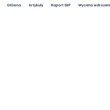
Główna
Artykuły
Raport ERP
Wycena wdrożen
Partnerzy współpracujący