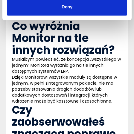
Pośrednio oszczędza to koszty producenta,
Deny
ponieważ nadwyżki zapasów zmieniają cenę w
czasie oraz wpływają również na koszty.
Co wyróżnia
Monitor na tle
innych rozwiązań?
Musiałbym powiedzieć, że koncepcja „wszystkiego w
jednym” Monitora wyróżnia go na tle innych
dostępnych systemów
ERP
.
Dzięki Monitorowi wszystkie moduły są dostępne w
jednym, w pełni zintegrowanym pakiecie, nie ma
potrzeby stosowania drogich dodatków lub
dodatkowych dostosowań i integracji, których
wdrożenie może być kosztowne i czasochłonne.
Czy
zaobserwowałeś
znaczącą poprawę