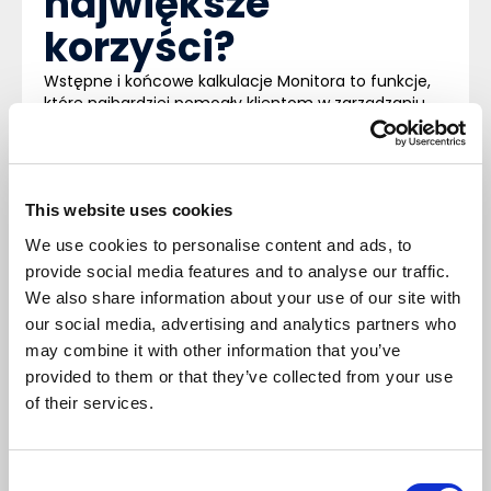
największe
korzyści?
Wstępne i końcowe kalkulacje Monitora to funkcje,
które najbardziej pomogły klientom w zarządzaniu
kosztami produkcji. Dzięki Monitorowi można
skonfigurować różne warianty dla kosztów pracy,
kosztów ogólnych i kosztów zróżnicowanych.
Można skonfigurować wariant kosztów dla
This website uses cookies
bieżącego i następnego kwartału oraz tworzyć różne
modele symulacyjne. Monitor zapewnia
We use cookies to personalise content and ads, to
elastyczność w łączeniu i dopasowywaniu różnych
provide social media features and to analyse our traffic.
wariantów kosztów w oparciu o najbardziej aktualną
We also share information about your use of our site with
sytuację rynkową.
Przykładem mogą być dotacje na media w okresie
our social media, advertising and analytics partners who
kryzysu przyznawane przez rząd. Można to ustawić
may combine it with other information that you’ve
jako wariant kryzysowy poniesionych kosztów
provided to them or that they’ve collected from your use
produkcji, a Monitor będzie wtedy w stanie obliczyć
of their services.
bieżące koszty produkcji w oparciu o najnowszy
krajobraz ekonomiczny, zapewniając producentom
dokładne dane dotyczące kosztów.
W jaki sposób
Consent