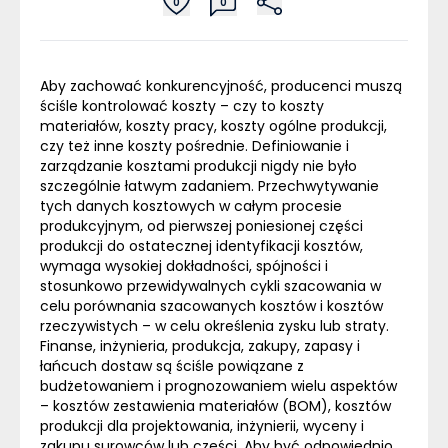
0
0
Aby zachować konkurencyjność, producenci muszą
ściśle kontrolować koszty – czy to koszty
materiałów, koszty pracy, koszty ogólne produkcji,
czy też inne koszty pośrednie. Definiowanie i
zarządzanie kosztami produkcji nigdy nie było
szczególnie łatwym zadaniem. Przechwytywanie
tych danych kosztowych w całym procesie
produkcyjnym, od pierwszej poniesionej części
produkcji do ostatecznej identyfikacji kosztów,
wymaga wysokiej dokładności, spójności i
stosunkowo przewidywalnych cykli szacowania w
celu porównania szacowanych kosztów i kosztów
rzeczywistych – w celu określenia zysku lub straty.
Finanse, inżynieria, produkcja, zakupy, zapasy i
łańcuch dostaw są ściśle powiązane z
budżetowaniem i prognozowaniem wielu aspektów
– kosztów zestawienia materiałów (
BOM
), kosztów
produkcji dla projektowania, inżynierii, wyceny i
zakupu surowców lub części. Aby być odpowiednio