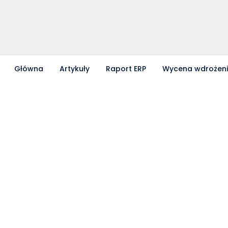
Główna
Artykuły
Raport ERP
Wycena wdrożen
Partnerzy współpracujący