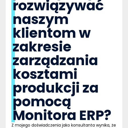
rozwiązywać
naszym
klientom w
zakresie
zarządzania
kosztami
produkcji za
pomocą
Monitora ERP
?
Z mojego doświadczenia jako konsultanta wynika, że