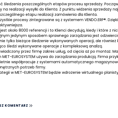
ść śledzenia poszczególnych etapów procesu sprzedaży. Począws
na realizacji wysyłki do Klienta. Z punktu widzenia sprzedaży na
zczególnego etapu realizacji zamówienia dla Klienta.
ystkie procesy zintegrowane są z systemem
VENDO.ERP
®
. Dzię
ktywniejsza.
około 8000 referencji i to Klienci decydują, kiedy i które z nic
jnym jedynym sposobem sprawnego zarządzania jest odzwiercied
e nie tylko bieżące śledzenie wykonywanych operacji, ale również
co śledzi wykonywane operacje z kompleksową analizą.
świadczony przez firmę zakres usług, od cięcia aż po montaż. M
ch MET-EUROSYSTEM używa do
zarządzania produkcją
. Firma prz
ietnie współpracuje z systemami automatycznego magazynowan
ętrznych potrzeb firmy.
trategii w MET-EUROSYSTEM będzie wdrożenie wirtualnego planist
SZ KOMENTARZ