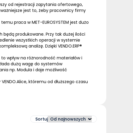
zy od rejestracji zapytania ofertowego,
jważniejsze jest to, żeby pracownicy firmy
ki temu praca w MET-EUROSYSTEM jest dużo
h będą produkowane. Przy tak dużej ilości
lenie wszystkich operacji w systemie
 kompleksową analizę.
Dzięki VENDO.
ERP
®
a to wpływ na różnorodność materiałów i
ykłada dużą wagę do systemów
ia np. Modula i daje możliwość
y VENDO.Alice, któremu od dłuższego czasu
Sortuj