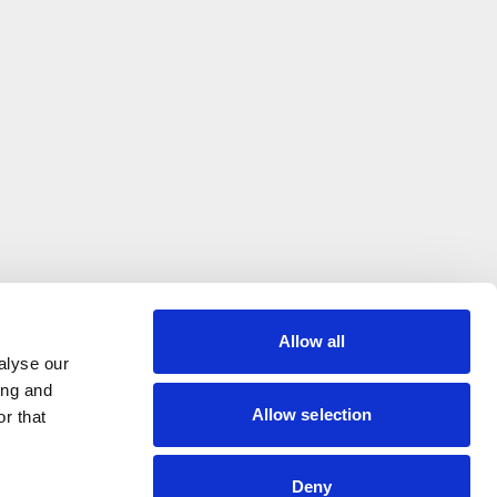
Allow all
alyse our
ing and
Allow selection
r that
Deny