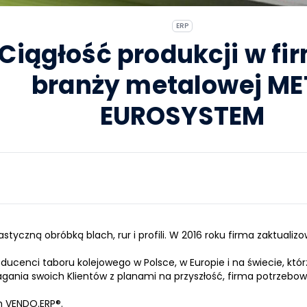
ERP
Ciągłość produkcji w fir
branży metalowej ME
EUROSYSTEM
yczną obróbką blach, rur i profili. W 2016 roku firma zaktualizow
cenci taboru kolejowego w Polsce, w Europie i na świecie, któr
ia swoich Klientów z planami na przyszłość, firma potrzebował
m VENDO.
ERP
®.