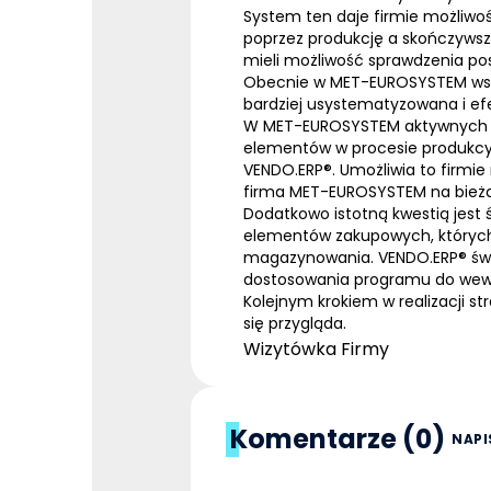
System ten daje firmie możliwo
poprzez produkcję a skończywszy 
mieli możliwość sprawdzenia pos
Obecnie w MET-EUROSYSTEM wsz
bardziej usystematyzowana i efe
W MET-EUROSYSTEM aktywnych jest 
elementów w procesie produkcy
VENDO.
ERP
®
. Umożliwia to firmi
firma MET-EUROSYSTEM na bieżą
Dodatkowo istotną kwestią jest 
elementów zakupowych, który
magazynowania. VENDO.
ERP
®
św
dostosowania programu do wewn
Kolejnym krokiem w realizacji s
się przygląda.
Wizytówka Firmy
Komentarze (0)
NAPI