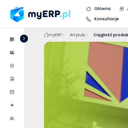
Główna
Konsultacje
myERP
Artykuły
Ciągłość produk
Systemy
Dostawcy
Wycena wdrożenia
Raporty
Wydarzenia
Podcasty
Współpraca