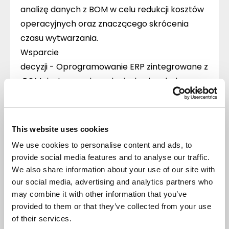
analizę danych z BOM w celu redukcji kosztów
operacyjnych oraz znaczącego skrócenia
czasu wytwarzania.
Wsparcie
decyzji -
Oprogramowanie ERP zintegrowane z
BOM dostarcza danych niezbędnych do
podejmowania strategicznych decyzji, np. w
zakresie inwestycji czy rozwoju produktów.
Zarządzanie
This website uses cookies
BOM w firmie
We use cookies to personalise content and ads, to
provide social media features and to analyse our traffic.
produkcyjnej
We also share information about your use of our site with
our social media, advertising and analytics partners who
may combine it with other information that you’ve
Wdrożenie rozwiązania to dopiero pierwszy
krok. Efektywne zarządzanie BOM w
provided to them or that they’ve collected from your use
produkcji wymaga:
of their services.
Utrzymania aktualnych