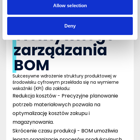
Allow selection
jakości danych.
Korzyści z
Deny
efektywnego
zarządzania
BOM
Sukcesywne wdrożenie struktury produktowej w
środowisku cyfrowym przekłada się na wymierne
wskaźniki (
KPI
) dla zakładu:
Redukcja kosztów -
Precyzyjne planowanie
potrzeb materiałowych pozwala na
optymalizację kosztów zakupu i
magazynowania.
Skrócenie czasu produkcji -
BOM umożliwia
lepszą organizację procesów produkcyjnych,