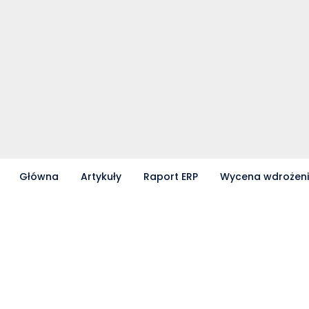
Główna
Artykuły
Raport ERP
Wycena wdrożen
Partnerzy współpracujący