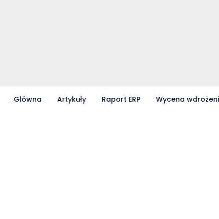
Główna
Artykuły
Raport ERP
Wycena wdrożen
Partnerzy współpracujący