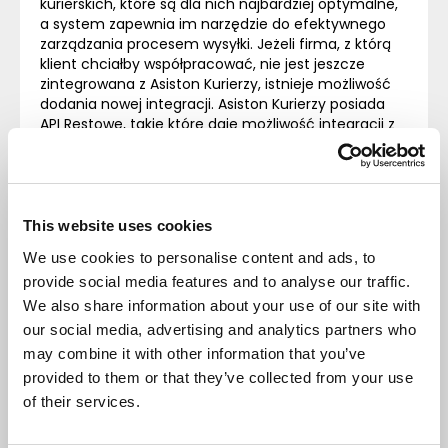
kurierskich, które są dla nich najbardziej optymalne,
a system zapewnia im narzędzie do efektywnego
zarządzania procesem wysyłki. Jeżeli firma, z którą
klient chciałby współpracować, nie jest jeszcze
zintegrowana z Asiston Kurierzy, istnieje możliwość
dodania nowej integracji. Asiston Kurierzy posiada
API
Restowe, takie które daje możliwość integracji z
różnymi systemami takimi jak
ERP
, MES czy
WMS
.
Podsumowanie
This website uses cookies
We use cookies to personalise content and ads, to
Automatyzacja procesów wysyłki za pomocą
provide social media features and to analyse our traffic.
systemu Asiston Kurierzy to ogromny krok naprzód
dla wszystkich firm, które pragną usprawnić swoje
We also share information about your use of our site with
operacje logistyczne. Dzięki temu systemowi, firmy
our social media, advertising and analytics partners who
mogą zautomatyzować procesy, skrócić czas
may combine it with other information that you’ve
realizacji zamówień, zoptymalizować zarządzanie
provided to them or that they’ve collected from your use
przesyłkami i skupić się na tym, co najważniejsze –
of their services.
zaspokajaniu potrzeb swoich klientów.
Innowacje takie jak Asiston Kurierzy pokazują, że
technologia jest kluczem do przyszłości logistyki,