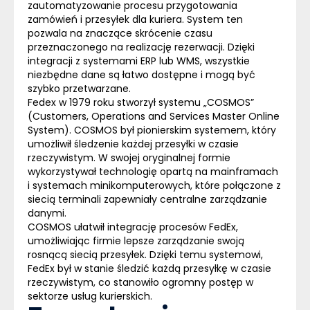
zautomatyzowanie procesu przygotowania
zamówień i przesyłek dla kuriera. System ten
pozwala na znaczące skrócenie czasu
przeznaczonego na realizację rezerwacji. Dzięki
integracji z systemami
ERP
lub
WMS
, wszystkie
niezbędne dane są łatwo dostępne i mogą być
szybko przetwarzane.
Fedex w 1979 roku stworzył systemu „COSMOS”
(Customers, Operations and Services Master Online
System). COSMOS był pionierskim systemem, który
umożliwił śledzenie każdej przesyłki w czasie
rzeczywistym. W swojej oryginalnej formie
wykorzystywał technologię opartą na mainframach
i systemach minikomputerowych, które połączone z
siecią terminali zapewniały centralne zarządzanie
danymi.
COSMOS ułatwił integrację procesów FedEx,
umożliwiając firmie lepsze zarządzanie swoją
rosnącą siecią przesyłek. Dzięki temu systemowi,
FedEx był w stanie śledzić każdą przesyłkę w czasie
rzeczywistym, co stanowiło ogromny postęp w
sektorze usług kurierskich.