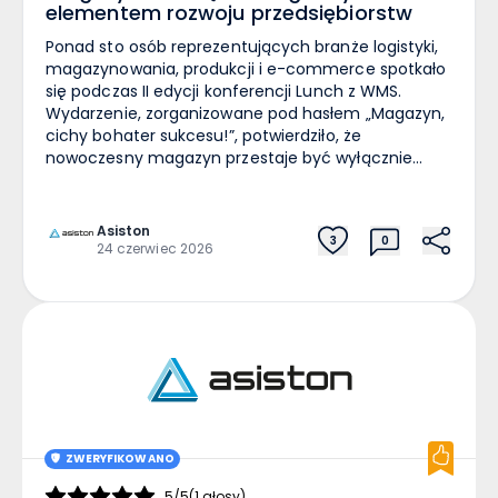
elementem rozwoju przedsiębiorstw
Ponad sto osób reprezentujących branże logistyki,
magazynowania, produkcji i e-commerce spotkało
się podczas II edycji konferencji Lunch z WMS.
Wydarzenie, zorganizowane pod hasłem „Magazyn,
cichy bohater sukcesu!”, potwierdziło, że
nowoczesny magazyn przestaje być wyłącznie
zapleczem operacyjnym, a staje się strategicznym
ogniwem łańcucha dostaw i jednym z filarów
konkurencyjności przedsiębiorstw. Program
Asiston
3
0
konferencji koncentrował się na praktycznych
24 czerwiec 2026
aspektach transformacji logistyki. Wśród
najczęściej poruszanych tematów znalazły się
wykorzystanie sztucznej inteligencji w magazynach,
automatyzacja procesów, jakość danych,
cyfryzacja operacji magazynowych, integracja
systemów WMS z e-commerce oraz wpływ logistyki
na doświadczenia klientów. Uczestnicy mogli
również zapoznać się z praktycznymi wdrożeniami
prezentowanymi przez ekspertów
ZWERYFIKOWANO
reprezentujących producentów oprogramowania,
firmy logistyczne, uczelnie oraz partnerów
5/5
(1 głosy)