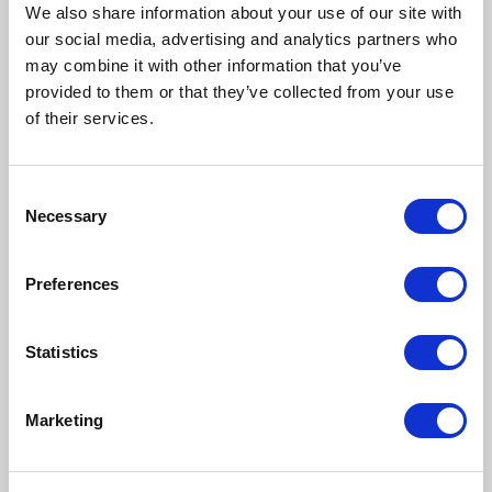
procesów w jednym systemie zwiększa efektywność
We also share information about your use of our site with
i minimalizuje potrzebę wymiany informacji -
our social media, advertising and analytics partners who
wszystko, co potrzebne, można bowiem znaleźć w
may combine it with other information that you’ve
jednym miejscu.
provided to them or that they’ve collected from your use
Usprawnienia dotyczą m.in. księgowości, sprzedaży
of their services.
czy obsługi klienta. Zaawansowana optymalizacja
procesów sprawia, że firma jest bardziej
konkurencyjna, także w zestawieniu z większymi
podmiotami.
Consent
System ERP w
Necessary
Selection
małej firmie –
Preferences
inwestycja w
Statistics
rozwój
Marketing
ERP może otworzyć Twojej firmie drogę do kolejnego
etapu rozwoju. Zwiększ kontrolę, popraw
komunikację, zoptymalizuj procesy, oszczędzaj czas
i zasoby - to wszystko możesz osiągnąć z