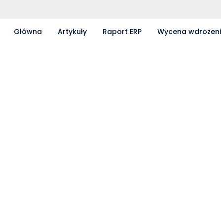
Główna
Artykuły
Raport ERP
Wycena wdrożen
Partnerzy współpracujący