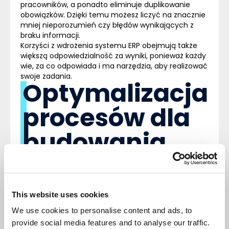
pracowników, a ponadto eliminuje duplikowanie
obowiązków. Dzięki temu możesz liczyć na znacznie
mniej nieporozumień czy błędów wynikających z
braku informacji.
Korzyści z wdrożenia systemu ERP obejmują także
większą odpowiedzialność za wyniki, ponieważ każdy
wie, za co odpowiada i ma narzędzia, aby realizować
swoje zadania.
Optymalizacja
procesów dla
budowania
przewagi
Odpowiednio dobrane oprogramowanie pozwala
usprawnić wiele aspektów funkcjonowania firmy.
This website uses cookies
Automatyzacja powtarzalnych zadań odciąża
We use cookies to personalise content and ads, to
pracowników i pozwala im skupić się na
provide social media features and to analyse our traffic.
najważniejszych kwestiach. Integracja wszystkich