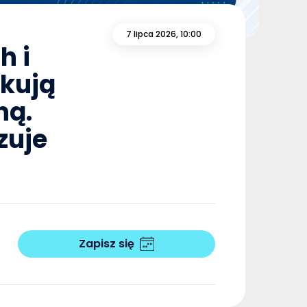
7 lipca 2026, 10:00
h i
okują
ną.
zuje
Zapisz się