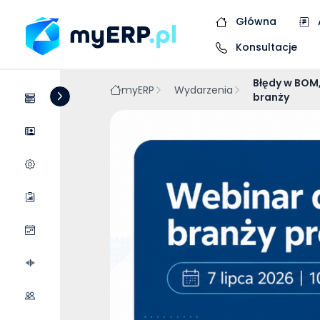
Główna
Konsultacje
Błędy w BOM,
myERP
Wydarzenia
branży
Systemy
Dostawcy
Wycena wdrożenia
Raporty
Wydarzenia
Podcasty
Współpraca