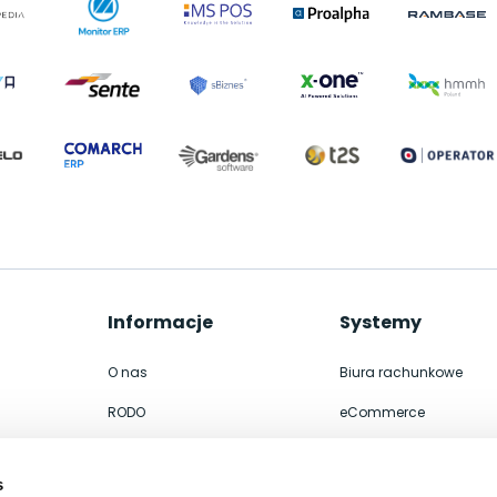
Informacje
Systemy
O nas
Biura rachunkowe
RODO
eCommerce
Współpraca
Integracje
s
Kontakt
ERP