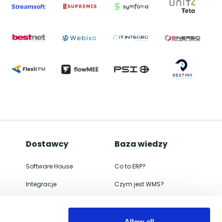
Dostawcy
Baza wiedzy
Software House
Co to ERP?
Integracje
Czym jest WMS?
ERP
Jak wdrożyć
WMS
Czym jest e-commerce
Allow all