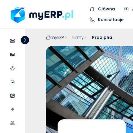
Główna
Konsultacje
myERP
Firmy
Proalpha
Systemy
Dostawcy
Wycena wdrożenia
Raporty
Wydarzenia
Podcasty
Współpraca