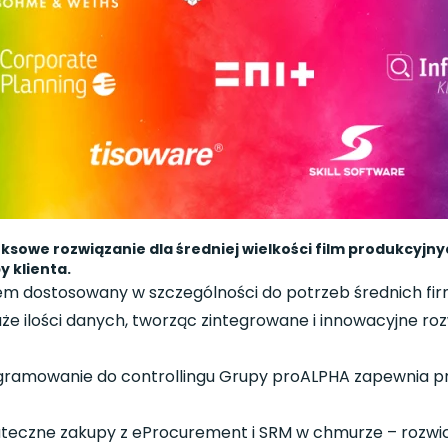
owe rozwiązanie dla średniej wielkości film produkcyjnyc
 klienta.
m dostosowany w szczególności do potrzeb średnich fir
uże ilości danych, tworząc zintegrowane i innowacyjne r
ramowanie do controllingu Grupy proALPHA zapewnia prz
teczne zakupy z eProcurement i SRM w chmurze – rozwią