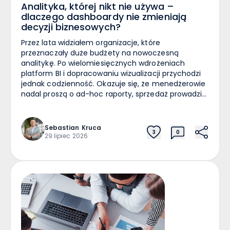
Analityka, której nikt nie używa –
dlaczego dashboardy nie zmieniają
decyzji biznesowych?
Przez lata widziałem organizacje, które
przeznaczały duże budżety na nowoczesną
analitykę. Po wielomiesięcznych wdrożeniach
platform BI i dopracowaniu wizualizacji przychodzi
jednak codzienność. Okazuje się, że menedżerowie
nadal proszą o ad-hoc raporty, sprzedaż prowadzi
własne Excel’e, a decyzje wciąż zapadają na
podstawie intuicji. Narzędzie działa, ale nikt z niego
realnie nie korzysta. To jeden z najczęstszych
Sebastian
Kruca
3
0
problemów, z jakimi mierzę się jako konsultant.
29 lipiec 2026
Problemem rzadko jest technologia Gdy
organizacja zgłasza potrzebę „lepszej analityki”,
zazwyczaj pierwszym krokiem jest zakup nowego
systemu. Dane zostają wyczyszczone, wskaźniki
zdefiniowane, a wykresy wyglądają profesjonalnie.
Po projekcie pojawia się jednak kluczowe pytanie:
Co właściwie użytkownik ma z tym dashboardem
zrobić? Narzędzie to tylko interfejs. Wykres nie jest
działaniem, a raport nie jest decyzją. Dlaczego