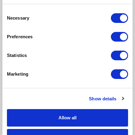
Consent
Nie ma tutaj jeszcze żadnej
Necessary
Selection
opinii, bądź pierwszy!
Preferences
Statistics
Marketing
Napisz opinię
5/5
Show details
Allow all