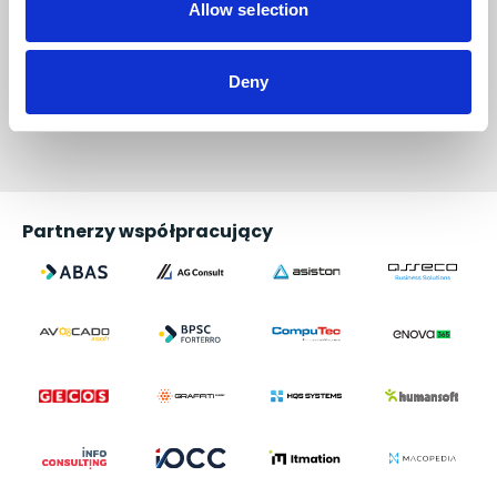
Allow selection
PRZEŚLIJ OPINIĘ
Deny
Partnerzy współpracujący