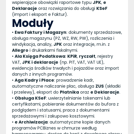
wspierające obowiązki raportowe typu
JPK
,
e
Deklaracje
oraz rozwiązania do obsługi
KSeF
(import i eksport e Faktur).
Moduły
•
Ewa Faktury i Magazyn
: dokumenty sprzedażowe,
obsługa magazynu (PZ, WZ, RW, PW), rozliczenia i
windykacja, analizy,
JPK
oraz integracje, m.in. z
Allegro
i drukarkami fiskalnymi.
•
Ala Księga Podatkowa
:
KPiR
,
ryczałt
, rejestry
VAT,
JPK i deklaracje
(np. PIT, VAT, VAT UE),
ewidencja środków trwałych i pojazdów oraz import
danych z innych programów.
•
Aga Kadry i Płace
: prowadzenie kadr,
automatyczne naliczanie płac, obsługa
ZUS
(składki
i przelewy), eksport do
Płatnika
oraz
e Deklaracje
.
•
Obsługa KSeF
: uwierzytelnianie tokenami lub
certyfikatami, pobieranie dokumentów do bufora z
podglądem i statusami, praca z dokumentami
sprzedażowymi i zakupowo kosztowymi.
•
e Archiwizacja
: automatyczne kopie danych
programów PCBiznes w chmurze według