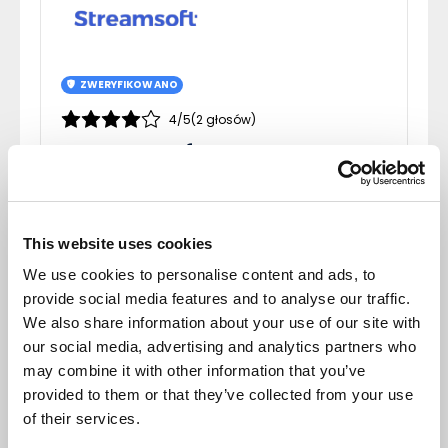
ZWERYFIKOWANO
4/5
(2 głosów)
Streamsoft
Producent systemów ERP
Zobacz Profil
This website uses cookies
We use cookies to personalise content and ads, to
provide social media features and to analyse our traffic.
We also share information about your use of our site with
our social media, advertising and analytics partners who
Opinie (0)
may combine it with other information that you’ve
NAPISZ OPINIĘ
provided to them or that they’ve collected from your use
Sortuj
of their services.