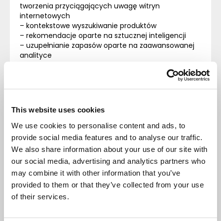
tworzenia przyciągających uwagę witryn
internetowych
– kontekstowe wyszukiwanie produktów
– rekomendacje oparte na sztucznej inteligencji
– uzupełnianie zapasów oparte na zaawansowanej
analityce
– architekturę opartą na chmurze,
zapewniającą dostęp z dowolnego miejsca
– rozbudowany system obsługi płatności
– w pełni konfigurowalną platformę, dopasowaną do
aktualnych potrzeb firmy
This website uses cookies
Dodatkowo autorskie interfejsy MS POS Poland do
We use cookies to personalise content and ads, to
wiodących platform
e-commerce
(Magento,
provide social media features and to analyse our traffic.
Allegro, Amazon,
eBay
) pozwalają ograniczyć koszty
We also share information about your use of our site with
i do minimum skrócić czas na połączenie
e-
our social media, advertising and analytics partners who
commerce
z systemem Microsoft Dynamics 365.
may combine it with other information that you’ve
Dynamics 365 Commerce pomaga elastycznie
provided to them or that they’ve collected from your use
podejść do transformacji cyfrowej, biorąc pod
of their services.
uwagę możliwości i potrzeby przedsiębiorstwa, a
przy tym spełnia globalne standardy dotyczące