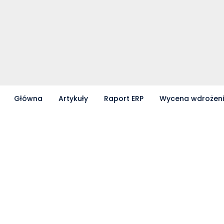
Główna
Artykuły
Raport ERP
Wycena wdrożen
Partnerzy współpracujący