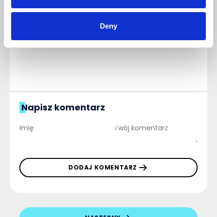
Nie ma tutaj jeszcze żadnego
komentarza, bądź pierwszy!
Deny
Napisz komentarz
DODAJ KOMENTARZ