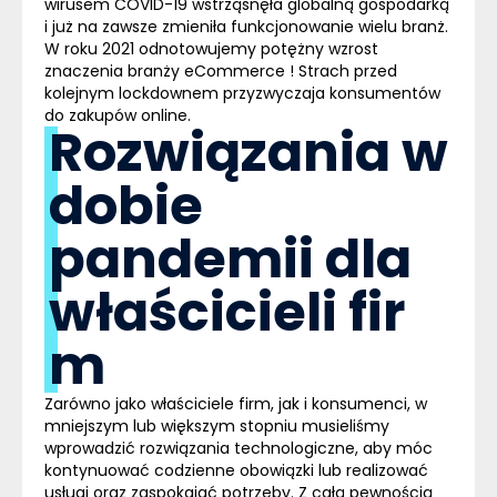
wirusem COVID-19 wstrząsnęła globalną gospodarką
i już na zawsze zmieniła funkcjonowanie wielu branż.
W roku 2021 odnotowujemy potężny wzrost
znaczenia branży eCommerce ! Strach przed
kolejnym lockdownem przyzwyczaja konsumentów
do zakupów online.
Rozwiązania w
dobie
pandemii dla
właścicieli fir
m
Zarówno jako właściciele firm, jak i konsumenci, w
mniejszym lub większym stopniu musieliśmy
wprowadzić rozwiązania technologiczne, aby móc
kontynuować codzienne obowiązki lub realizować
usługi oraz zaspokajać potrzeby. Z całą pewnością