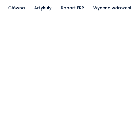
Główna
Artykuły
Raport ERP
Wycena wdrożen
Partnerzy współpracujący