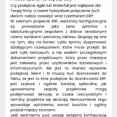
Czy podejście
Agile
lub
Waterfall
jest najlepsze dla
Twojej firmy, a nawet hybrydowe połączenie tych
dwóch, należy rozważyć wraz z partnerem
ERP
.
W
zwinnym projekcie
ERP
, warsztaty konfiguracyjne
są prowadzone jako seria sprintów z
wielofunkcyjnymi zespołami z dobrze określonymi
rolami, wynikami i jasnością zakresu. Skupiają się one
na tym, aby na koniec cyklu sprintu dysponować
działającym rozwiązaniem, które może przejść do
serii cykli testowych, a nie ważkim szczegółowym
dokumentem projektowym, który przez miesiące
jest zalewany przez użytkowników biznesowych i
informatycznych. Ale jest to również wyzwanie
podejścia, klient i
SI
muszą być dostosowani do
faktu, że jest to inne podejście do dostarczania
ERP
,
jest szybsze i ogólnie bardziej opłacalne, jak
upoważnione zespoły projektowe mogą
podejmować decyzje w czasie rzeczywistym i
terminy projektów się skracają. Nierozumienie tego
spowoduje opóźnienia, wzrost kosztów i ogólny
podział między stronami.
Jeśli weźmiemy pod uwagę wstępną konfigurację