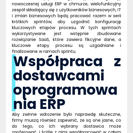
nowoczesnej usługi
ERP
w chmurze
, wielofunkcyjny
zespół składający się z użytkowników biznesowych, IT
i zmian biznesowych będą pracować razem w serii
krótkich sprintów, aby uzgodnić konfigurację
kluczowych etapów procesu. W tych sprintach
wykorzystywane jest wstępnie zbudowane
rozwiązanie
SaaS
, które zawiera fikcyjne dane, a
kluczowe etapy procesu są uzgadniane i
finalizowane w ramach sprintu.
Współpraca z
dostawcami
oprogramowa
nia ERP
Aby zwinne wdrożenie było naprawdę skuteczne,
firmy muszą również zapewnić, że są one jasne, co
do tego, co ich wybrany dostawca może
zaoferować, i ściśle z nimi współpracować w całym